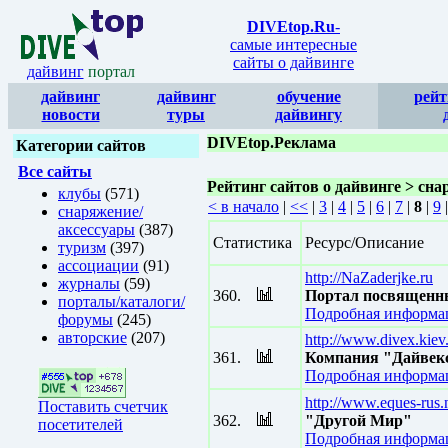
DIVEtop.Ru
-
самые интересные
сайты о дайвинге
дайвинг
портал
дайвинг
дайвинг
обучение
рейт
новости
туры
дайвингу
DIVEtop.Реклама
Категории сайтов
Все сайты
Рейтинг сайтов о дайвинге > сн
клубы
(571)
< в начало
|
<<
|
3
|
4
|
5
|
6
|
7
|
8
|
9
снаряжение/
аксессуары
(387)
Статистика
Ресурс/Описание
туризм
(397)
ассоциации
(91)
http://NaZaderjke.ru
журналы
(59)
360.
Портал посвященны
порталы/каталоги/
Подробная информац
форумы
(245)
авторские
(207)
http://www.divex.kiev
361.
Компания "Дайвекс
Подробная информац
http://www.eques-rus.
Поставить счетчик
362.
"Другой Мир"
посетителей
Подробная информац