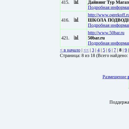
415.
Дайвинг Тур Магаз
Подробная информац
http://www.ogrekoff.r
416.
ШКОЛА ПОДВОДН
Подробная информац
http://www.50bar.ru
421.
50bar.ru
Подробная информац
< в начало
|
<<
|
3
|
4
|
5
|
6
|
7
|
8
|
9
Страницa: 8 из 18 (Всего найдено:
Размещение
Поддержа