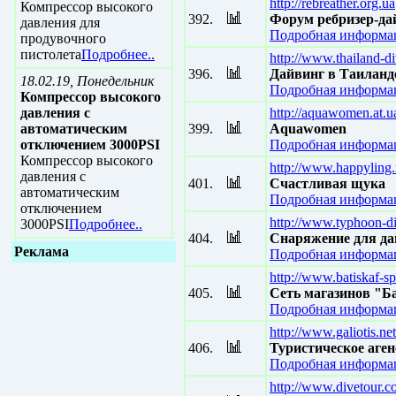
http://rebreather.org.ua
Компрессор высокого
392.
Форум ребризер-да
давления для
Подробная информац
продувочного
пистолета
Подробнее..
http://www.thailand-di
396.
Дайвинг в Таиланд
18.02.19, Понедельник
Подробная информац
Компрессор высокого
давления с
http://aquawomen.at.u
автоматическим
399.
Aquawomen
отключением 3000PSI
Подробная информац
Компрессор высокого
http://www.happyling.
давления с
401.
Счастливая щука
автоматическим
Подробная информац
отключением
http://www.typhoon-di
3000PSI
Подробнее..
404.
Cнаряжение для д
Реклама
Подробная информац
http://www.batiskaf-sp
405.
Сеть магазинов "Б
Подробная информац
http://www.galiotis.net
406.
Туристическое аген
Подробная информац
http://www.divetour.c