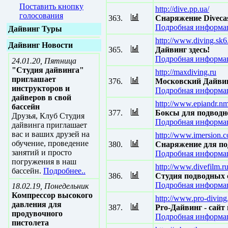
Поставить кнопку
http://dive.pp.ua/
голосования
363.
Снаряжение Diveca
Подробная информац
Дайвинг Туры
http://www.diving.sk6
Дайвинг Новости
365.
Дайвинг здесь!
Подробная информац
24.01.20, Пятница
"Студия дайвинга"
http://maxdiving.ru
приглашает
376.
Московский Дайви
инструкторов и
Подробная информац
дайверов в свой
http://www.epiandr.nm
бассейн
377.
Боксы для подводн
Друзья, Клуб Студия
Подробная информац
дайвинга приглашает
вас и ваших друзей на
http://www.imersion.
обучение, проведение
380.
Снаряжение для п
занятий и просто
Подробная информац
погружения в наш
http://www.divefilm.r
бассейн.
Подробнее..
386.
Студия подводны
Подробная информац
18.02.19, Понедельник
Компрессор высокого
http://www.pro-diving
давления для
387.
Pro-Дайвинг - сайт
продувочного
Подробная информац
пистолета