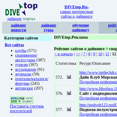
DIVEtop.Ru
-
самые интересные
сайты о дайвинге
дайвинг
портал
дайвинг
дайвинг
обучение
рейт
новости
туры
дайвингу
DIVEtop.Реклама
Категории сайтов
Все сайты
Рейтинг сайтов о дайвинге > сн
клубы
(571)
< в начало
|
<<
|
7
|
8
|
9
|
10
|
11
|
12
снаряжение/
аксессуары
(387)
Статистика
Ресурс/Описание
туризм
(397)
ассоциации
(91)
http://www.turtleclub
журналы
(59)
572.
Дайв Клуб Морская
порталы/каталоги/
Подробная информац
форумы
(245)
авторские
(207)
http://www.lifeofsea
576.
Сайт с подводными
Подробная информац
http://podvoh123.rusff
Поставить счетчик
577.
Подвохи полуостров
посетителей
Подробная информац