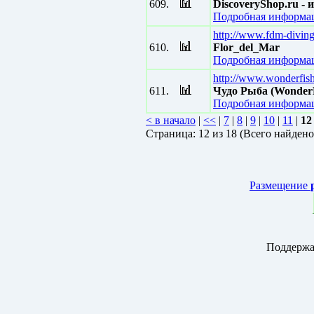
609.
DiscoveryShop.ru -
Подробная информац
http://www.fdm-divin
610.
Flor_del_Mar
Подробная информац
http://www.wonderfish
611.
Чудо Рыба (WonderF
Подробная информац
< в начало
|
<<
|
7
|
8
|
9
|
10
|
11
|
12
Страницa: 12 из 18 (Всего найдено
Размещение
Поддержа