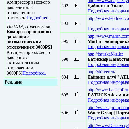
http://www.anapa-kayf
Компрессор высокого
592.
Дайвинг в Анапе
давления для
Подробная информац
продувочного
пистолета
Подробнее..
http://www.leodiver.c
593.
18.02.19, Понедельник
Подробная информац
Компрессор высокого
http://www.marlin.co
давления с
595.
Marlin - экипировк
автоматическим
Подробная информац
отключением 3000PSI
Компрессор высокого
http://batiskaf-kz.kz
давления с
598.
Батискаф Казахста
автоматическим
Подробная информац
отключением
http://tidiver.ru/
3000PSI
Подробнее..
604.
Дайвинг клуб "A
Реклама
Подробная информац
http://www.batiskaf.ru
605.
БАТИСКАФ - магази
Подробная информац
http://water-group.com
606.
Water Group| Порт
Подробная информац
http://www.Discovery