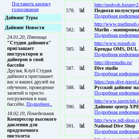
Поставить кнопку
http://podvoh.forumy
голосования
578.
Подвохи полуостро
Подробная информац
Дайвинг Туры
http://www.marlinsub
Дайвинг Новости
582.
Marlin - экипировк
Подробная информац
24.01.20, Пятница
"Студия дайвинга"
http://www.russub.ru
приглашает
585.
Бренды OMS, DUI, 
инструкторов и
Подробная информац
дайверов в свой
http://divestudio.ru/
бассейн
587.
Dive studio
Друзья, Клуб Студия
Подробная информац
дайвинга приглашает
вас и ваших друзей на
https://sun-dive-travel.
обучение, проведение
588.
Русский дайвинг на 
занятий и просто
Подробная информац
погружения в наш
http://www.xpertclub.
бассейн.
Подробнее..
590.
Дайвинг-центр X
Подробная информац
18.02.19, Понедельник
Компрессор высокого
http://www.ndl-shop.
давления для
591.
National Dive Shop
продувочного
Подробная информац
пистолета