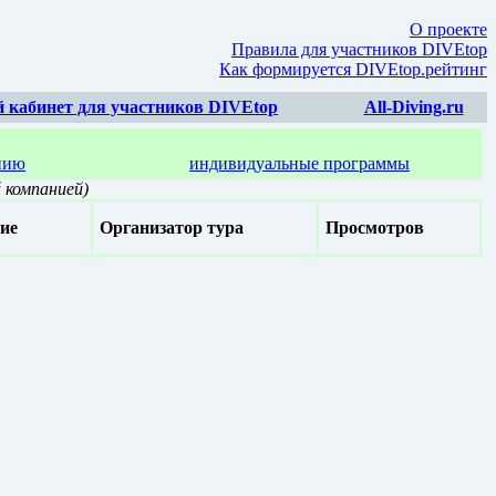
О проекте
Правила для участников DIVEtop
Как формируется DIVEtop.рейтинг
 кабинет для участников DIVEtop
All-Diving.ru
нию
индивидуальные программы
 компанией)
ие
Организатор тура
Просмотров