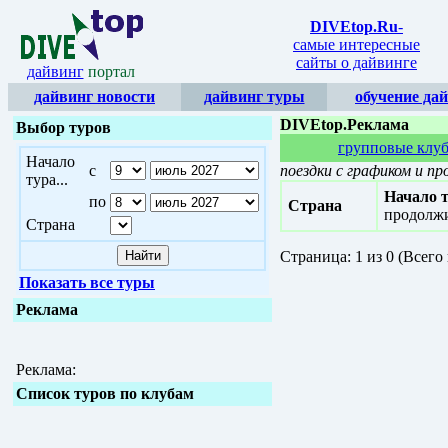
DIVEtop.Ru
-
самые интересные
сайты о дайвинге
дайвинг
портал
дайвинг новости
дайвинг туры
обучение да
DIVEtop.Реклама
Выбор туров
групповые клу
Начало
с
поездки с графиком и п
тура...
Начало т
по
Страна
продолжи
Страна
Страницa: 1 из 0 (Всего
Показать все туры
Реклама
Реклама:
Список туров по клубам