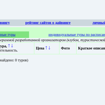
йвингу
рейтинг сайтов о дайвинге
личный
бные туры
индивидуальные туры по расписа
рограммой разработанной организатором (клубом, туристической
ура,
Цена
Фото
Краткое описан
тельность.
 найдено: 0 туров)