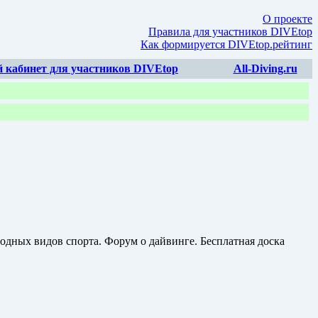
О проекте
Правила для участников DIVEtop
Как формируется DIVEtop.рейтинг
 кабинет для участников DIVEtop
All-Diving.ru
одных видов спорта. Форум о дайвинге. Бесплатная доска