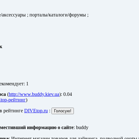
аксессуары ; порталы/каталоги/форумы ;
к
екомендует: 1
рса
(
http://www.buddy.kiev.ua
): 0.04
top-рейтинг
)
 в рейтинге
DIVEtop.ru
:
зместивший информацию о сайте
: buddy
нике
: Интернет магазин товаров для дайвинга, подводной охоты