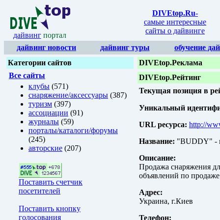
DIVEtop.Ru
-
самые интересные
сайты о дайвинге
дайвинг
портал
дайвинг новости
дайвинг туры
обучение да
Категории сайтов
DIVEtop.Реклама
Все сайты
DIVEtop.Рейтинг
клубы
(571)
Текущая позиция в ре
снаряжение/аксессуары
(387)
туризм
(397)
Уникальный идентифик
ассоциации
(91)
журналы
(59)
URL ресурса:
http://ww
порталы/каталоги/форумы
(245)
Название:
"BUDDY" - м
авторские
(207)
Описание:
Продажа снаряжения дл
объявлений по продаже
Поставить счетчик
посетителей
Адрес:
Украина, г.Киев
Поставить кнопку
голосования
Телефон: