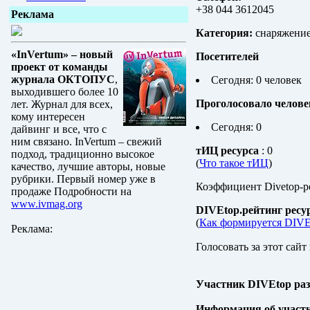
+38 044 3612045
Реклама
Категория:
снаряжение/
«InVertum» – новый
Посетителей
проект от команды
журнала ОКТОПУС
,
Сегодня: 0 человек
выходившего более 10
Проголосовало челове
лет. Журнал для всех,
кому интересен
Сегодня: 0
дайвинг и все, что с
ним связано. InVertum – свежий
тИЦ ресурса
: 0
подход, традиционно высокое
(
Что такое тИЦ
)
качество, лучшие авторы, новые
рубрики. Первый номер уже в
Коэффициент Divetop-р
продаже Подробности на
www.ivmag.org
DIVEtop.рейтинг ресу
(
Как формируется DIVE
Реклама:
Голосовать за этот сайт
Участник DIVEtop ра
Информация об участ