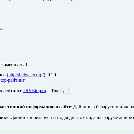
к
екомендует: 1
рса
(
http://belwater.org/
): 0.20
top-рейтинг
)
 в рейтинге
DIVEtop.ru
:
зместивший информацию о сайте
: Дайвинг в беларуси и подво
нике
: Дайвинг в беларуси и подводная охота, а на форуме живо