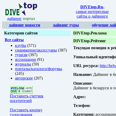
DIVEtop.Ru
-
самые интересные
сайты о дайвинге
дайвинг
портал
дайвинг новости
дайвинг туры
обучение да
Категории сайтов
DIVEtop.Реклама
Все сайты
DIVEtop.Рейтинг
клубы
(571)
Текущая позиция в ре
снаряжение/аксессуары
(387)
туризм
(397)
Уникальный идентифик
ассоциации
(91)
журналы
(59)
URL ресурса:
http://bel
порталы/каталоги/форумы
(245)
Название:
Дайвинг в бе
авторские
(207)
Описание:
Дайвинг в беларуси и 
Поставить счетчик
Адрес:
посетителей
Телефон:
Поставить кнопку
Категория:
ассоциации 
голосования