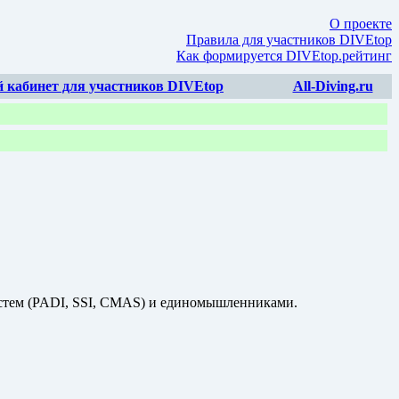
О проекте
Правила для участников DIVEtop
Как формируется DIVEtop.рейтинг
 кабинет для участников DIVEtop
All-Diving.ru
систем (PADI, SSI, CMAS) и единомышленниками.