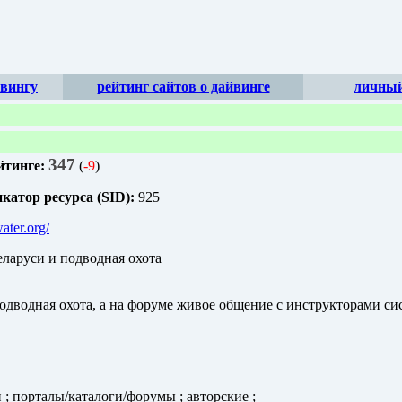
йвингу
рейтинг сайтов о дайвинге
личный
347
йтинге:
(
-9
)
атор ресурса (SID):
925
water.org/
ларуси и подводная охота
подводная охота, а на форуме живое общение с инструкторами 
; порталы/каталоги/форумы ; авторские ;