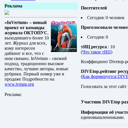
Реклама
Посетителей
Сегодня: 0 человек
«InVertum» – новый
Проголосовало челове
проект от команды
журнала ОКТОПУС
,
Сегодня: 0
выходившего более 10
лет. Журнал для всех,
тИЦ ресурса
: 10
кому интересен
(
Что такое тИЦ
)
дайвинг и все, что с
ним связано. InVertum – свежий
Коэффициент Divetop-р
подход, традиционно высокое
качество, лучшие авторы, новые
DIVEtop.рейтинг ресу
рубрики. Первый номер уже в
(
Как формируется DIVE
продаже Подробности на
www.ivmag.org
Голосовать за этот сайт
Реклама:
Участник DIVEtop ра
Информация об участ
единомышленниками.