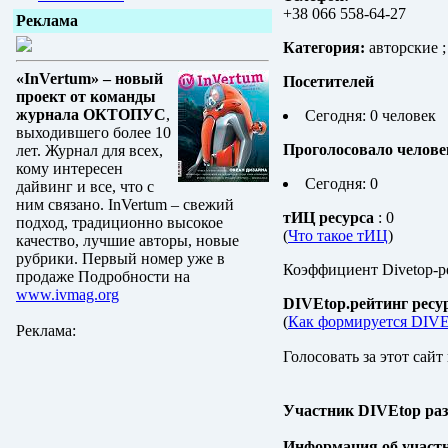
+38 066 558-64-27
Реклама
Категория:
авторские ;
«InVertum» – новый
Посетителей
проект от команды
журнала ОКТОПУС
,
Сегодня: 0 человек
выходившего более 10
Проголосовало челове
лет. Журнал для всех,
кому интересен
Сегодня: 0
дайвинг и все, что с
ним связано. InVertum – свежий
тИЦ ресурса
: 0
подход, традиционно высокое
(
Что такое тИЦ
)
качество, лучшие авторы, новые
рубрики. Первый номер уже в
Коэффициент Divetop-р
продаже Подробности на
www.ivmag.org
DIVEtop.рейтинг ресу
(
Как формируется DIVE
Реклама:
Голосовать за этот сайт
Участник DIVEtop ра
Информация об участ