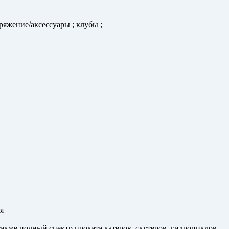
ряжение/аксессуары ; клубы ;
я
также полный спектр проката катеров, скутеров, гидроциклов,