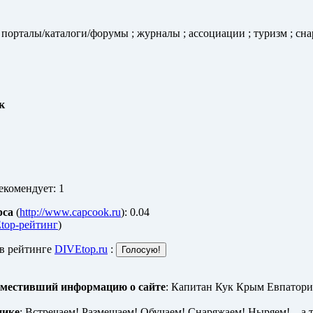
 порталы/каталоги/форумы ; журналы ; ассоциации ; туризм ; сна
к
екомендует: 1
рса
(
http://www.capcook.ru
): 0.04
top-рейтинг
)
 в рейтинге
DIVEtop.ru
:
зместивший информацию о сайте
: Капитан Кук Крым Евпатори
нике
: Встречаем! Размещаем! Обучаем! Снаряжаем! Ныряем! ...а 