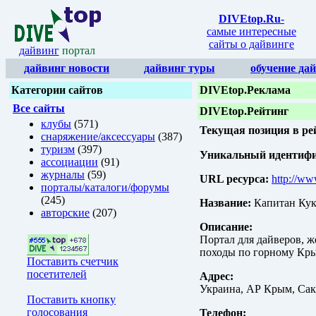
DIVEtop.Ru
-
самые интересные
сайты о дайвинге
дайвинг
портал
дайвинг новости
дайвинг туры
обучение да
Категории сайтов
DIVEtop.Реклама
Все сайты
DIVEtop.Рейтинг
клубы
(571)
Текущая позиция в ре
снаряжение/аксессуары
(387)
туризм
(397)
Уникальный идентифик
ассоциации
(91)
журналы
(59)
URL ресурса:
http://ww
порталы/каталоги/форумы
(245)
Название:
Капитан Кук
авторские
(207)
Описание:
Портал для дайверов, ж
походы по горному Кры
Поставить счетчик
посетителей
Адрес:
Украина, АР Крым, Сак
Поставить кнопку
голосования
Телефон: