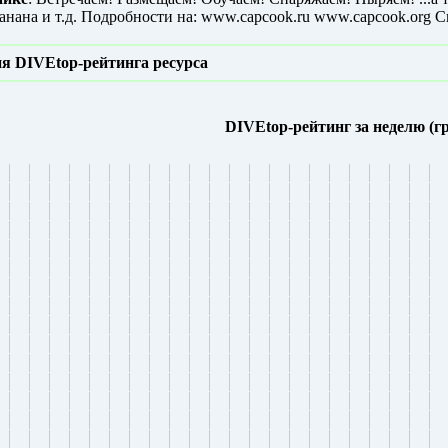
анана и т.д. Подробности на: www.capcook.ru www.capcook.org С
я DIVEtop-рейтинга ресурса
DIVEtop-рейтинг за неделю (г