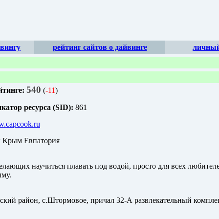
йвингу
рейтинг сайтов о дайвинге
личный
540
йтинге:
(
-11
)
атор ресурса (SID):
861
w.capcook.ru
 Крым Евпатория
елающих научиться плавать под водой, просто для всех любителе
му.
ский район, с.Штормовое, причал 32-А развлекательный компле