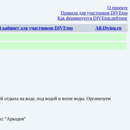
О проекте
Правила для участников DIVEtop
Как формируется DIVEtop.рейтинг
 кабинет для участников DIVEtop
All-Diving.ru
й отдыха на воде, под водой и возле воды. Организуем
кс "Аркадия"