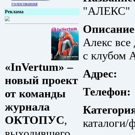
голосования
"АЛЕКС"
Реклама
Описание
Алекс все
с клубом 
«InVertum» –
Адрес:
новый проект
Телефон:
от команды
журнала
Категори
ОКТОПУС
,
каталоги/ф
выходившего