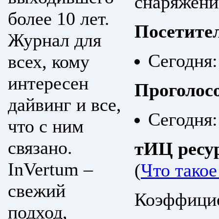
снаряжение
более 10 лет.
Посетите
Журнал для
Сегодня:
всех, кому
интересен
Проголос
дайвинг и все,
Сегодня:
что с ним
связано.
тИЦ ресу
InVertum –
(
Что тако
свежий
Коэффицие
подход,