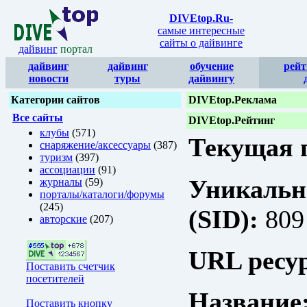
DIVEtop.Ru
-
самые интересные
сайты о дайвинге
дайвинг
портал
дайвинг
дайвинг
обучение
рейт
новости
туры
дайвингу
Категории сайтов
DIVEtop.Реклама
Все сайты
DIVEtop.Рейтинг
клубы
(571)
Текущая п
снаряжение/аксессуары
(387)
туризм
(397)
ассоциации
(91)
Уникальн
журналы
(59)
порталы/каталоги/форумы
(245)
(SID):
809
авторские
(207)
URL ресур
Поставить счетчик
посетителей
Название
Поставить кнопку