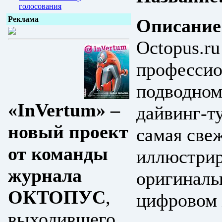
голосования
Реклама
Описание
Octopus.ru
профессио
подводном
«InVertum» –
дайвинг-т
новый проект
самая све
от команды
иллюстрир
журнала
оригиналь
ОКТОПУС
,
цифровом 
выходившего