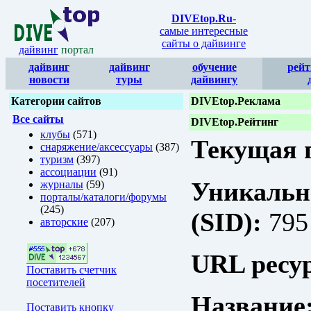
DIVEtop.Ru
-
самые интересные
сайты о дайвинге
дайвинг
портал
дайвинг
дайвинг
обучение
рейт
новости
туры
дайвингу
Категории сайтов
DIVEtop.Реклама
Все сайты
DIVEtop.Рейтинг
клубы
(571)
Текущая п
снаряжение/аксессуары
(387)
туризм
(397)
ассоциации
(91)
Уникальн
журналы
(59)
порталы/каталоги/форумы
(245)
(SID):
795
авторские
(207)
URL ресур
Поставить счетчик
посетителей
Название
Поставить кнопку