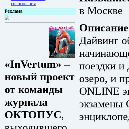
голосования
в Москве
Реклама
Описание
Дайвинг о
начинающе
«InVertum» –
поездки и
новый проект
озеро, и п
от команды
ONLINE э
журнала
экзамены 
ОКТОПУС
,
энциклопе
выходившего