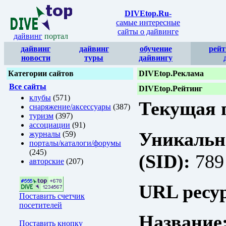
DIVEtop.Ru
-
самые интересные
сайты о дайвинге
дайвинг
портал
дайвинг
дайвинг
обучение
рейт
новости
туры
дайвингу
Категории сайтов
DIVEtop.Реклама
Все сайты
DIVEtop.Рейтинг
клубы
(571)
Текущая п
снаряжение/аксессуары
(387)
туризм
(397)
ассоциации
(91)
Уникальн
журналы
(59)
порталы/каталоги/форумы
(245)
(SID):
789
авторские
(207)
URL ресур
Поставить счетчик
посетителей
Название
Поставить кнопку