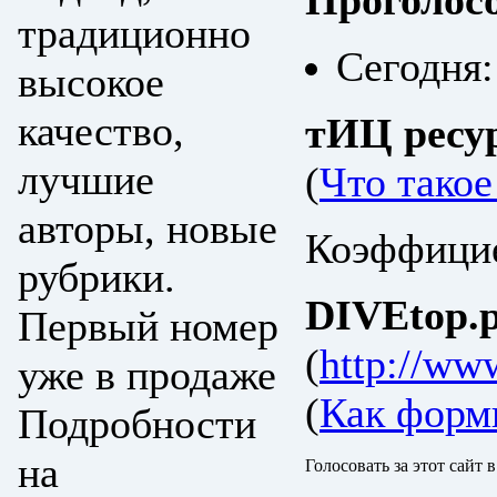
Проголос
традиционно
Сегодня:
высокое
качество,
тИЦ ресу
лучшие
(
Что тако
авторы, новые
Коэффицие
рубрики.
DIVEtop.р
Первый номер
(
http://ww
уже в продаже
(
Как форм
Подробности
на
Голосовать за этот сайт 