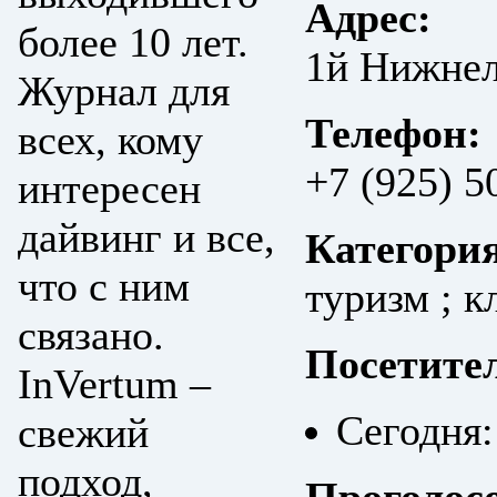
Адрес:
более 10 лет.
1й Нижнел
Журнал для
Телефон:
всех, кому
+7 (925) 5
интересен
дайвинг и все,
Категори
что с ним
туризм ; к
связано.
Посетите
InVertum –
Сегодня:
свежий
подход,