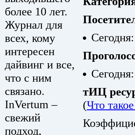
Категори
более 10 лет.
Посетите
Журнал для
Сегодня:
всех, кому
интересен
Проголос
дайвинг и все,
Сегодня:
что с ним
связано.
тИЦ ресу
InVertum –
(
Что тако
свежий
Коэффицие
подход,