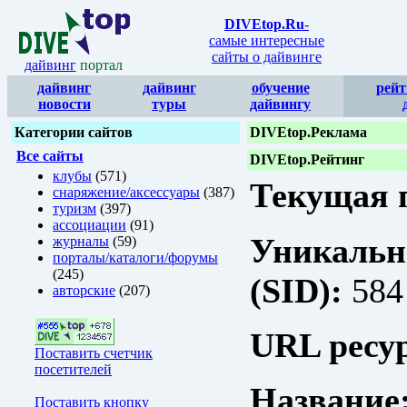
DIVEtop.Ru
-
самые интересные
сайты о дайвинге
дайвинг
портал
дайвинг
дайвинг
обучение
рейт
новости
туры
дайвингу
Категории сайтов
DIVEtop.Реклама
Все сайты
DIVEtop.Рейтинг
клубы
(571)
Текущая п
снаряжение/аксессуары
(387)
туризм
(397)
ассоциации
(91)
Уникальн
журналы
(59)
порталы/каталоги/форумы
(245)
(SID):
584
авторские
(207)
URL ресур
Поставить счетчик
посетителей
Название
Поставить кнопку