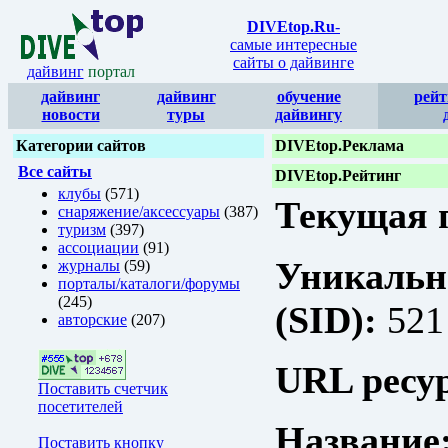
DIVEtop.Ru
-
самые интересные
сайты о дайвинге
дайвинг
портал
дайвинг
дайвинг
обучение
рейт
новости
туры
дайвингу
Категории сайтов
DIVEtop.Реклама
Все сайты
DIVEtop.Рейтинг
клубы
(571)
Текущая п
снаряжение/аксессуары
(387)
туризм
(397)
ассоциации
(91)
Уникальн
журналы
(59)
порталы/каталоги/форумы
(245)
(SID):
521
авторские
(207)
URL ресур
Поставить счетчик
посетителей
Название
Поставить кнопку