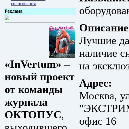
голосования
оборудова
Реклама
Описание
Лучшие да
наличие с
«InVertum» –
на эксклю
новый проект
Адрес:
от команды
Москва, ул
журнала
"ЭКСТРИМ"
ОКТОПУС
,
офис 16
выходившего