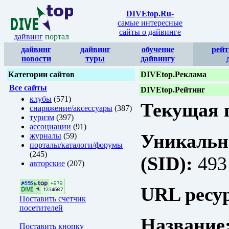
DIVEtop.Ru
-
самые интересные
сайты о дайвинге
дайвинг
портал
дайвинг
дайвинг
обучение
рейт
новости
туры
дайвингу
Категории сайтов
DIVEtop.Реклама
Все сайты
DIVEtop.Рейтинг
клубы
(571)
Текущая п
снаряжение/аксессуары
(387)
туризм
(397)
ассоциации
(91)
Уникальн
журналы
(59)
порталы/каталоги/форумы
(245)
(SID):
493
авторские
(207)
URL ресур
Поставить счетчик
посетителей
Название
Поставить кнопку