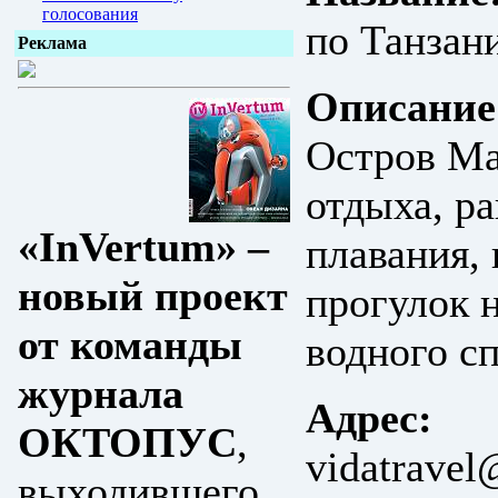
голосования
по Танзан
Реклама
Описание
Остров Ма
отдыха, р
«InVertum» –
плавания,
новый проект
прогулок н
от команды
водного с
журнала
Адрес:
ОКТОПУС
,
vidatravel
выходившего