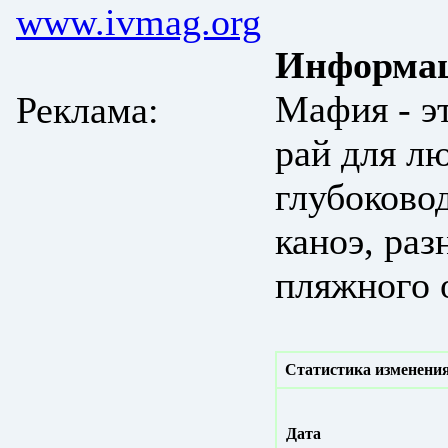
www.ivmag.org
Информац
Мафия - э
Реклама:
рай для л
глубоково
каноэ, раз
пляжного 
Статистика изменения
Дата