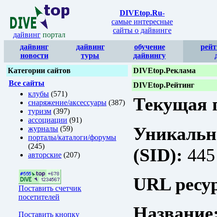
DIVEtop.Ru
-
самые интересные
сайты о дайвинге
дайвинг
портал
дайвинг
дайвинг
обучение
рейт
новости
туры
дайвингу
Категории сайтов
DIVEtop.Реклама
Все сайты
DIVEtop.Рейтинг
клубы
(571)
Текущая п
снаряжение/аксессуары
(387)
туризм
(397)
ассоциации
(91)
Уникальн
журналы
(59)
порталы/каталоги/форумы
(245)
(SID):
445
авторские
(207)
URL ресур
Поставить счетчик
посетителей
Название
Поставить кнопку