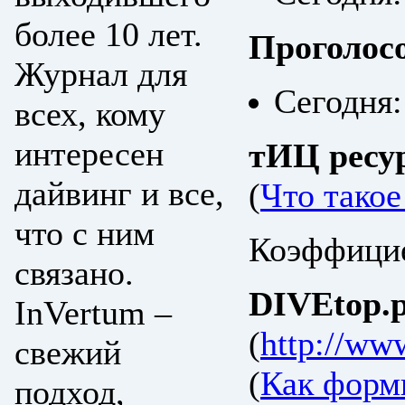
более 10 лет.
Проголос
Журнал для
Сегодня:
всех, кому
интересен
тИЦ ресу
дайвинг и все,
(
Что тако
что с ним
Коэффицие
связано.
DIVEtop.р
InVertum –
(
http://ww
свежий
(
Как форм
подход,