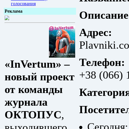
голосования
Реклама
Описание
Адрес:
Plavniki.c
Телефон:
«InVertum» –
+38 (066) 
новый проект
от команды
Категори
журнала
Посетите
ОКТОПУС
,
Сегодня:
выходившего