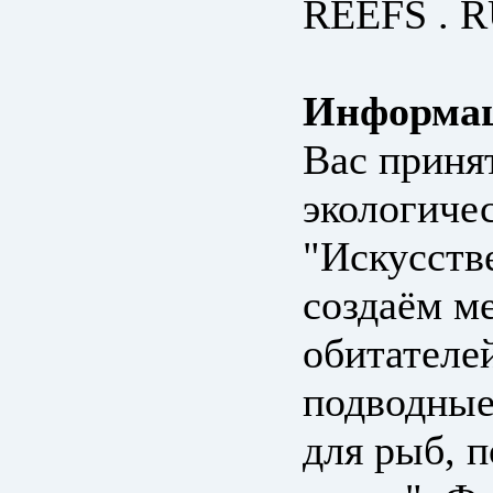
REEFS . R
Информац
Вас приня
экологиче
"Искусств
создаём м
обитателе
подводные
для рыб, 