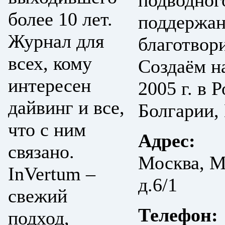
подводног
более 10 лет.
поддержан
Журнал для
благотвор
всех, кому
Создаём н
интересен
2005 г. в 
дайвинг и все,
Болгарии, 
что с ним
Адрес:
связано.
Москва, М
InVertum –
д.6/1
свежий
Телефон:
подход,