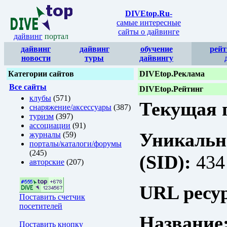
DIVEtop.Ru
-
самые интересные
сайты о дайвинге
дайвинг
портал
дайвинг
дайвинг
обучение
рейт
новости
туры
дайвингу
Категории сайтов
DIVEtop.Реклама
Все сайты
DIVEtop.Рейтинг
клубы
(571)
Текущая п
снаряжение/аксессуары
(387)
туризм
(397)
ассоциации
(91)
Уникальн
журналы
(59)
порталы/каталоги/форумы
(245)
(SID):
434
авторские
(207)
URL ресур
Поставить счетчик
посетителей
Название
Поставить кнопку