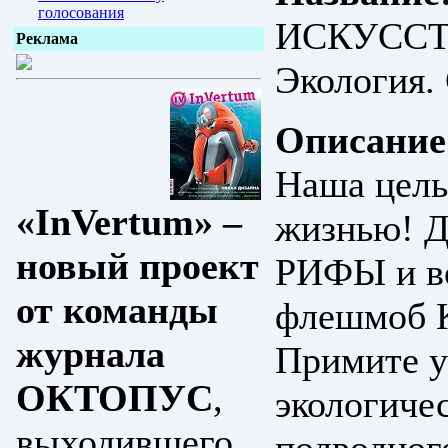
голосования
ИСКУССТ
Реклама
Экология.
Описание
Наша цель 
«InVertum» –
жизнью!
новый проект
РИФЫ и ве
от команды
флешмоб
журнала
Примите у
ОКТОПУС
,
экологиче
выходившего