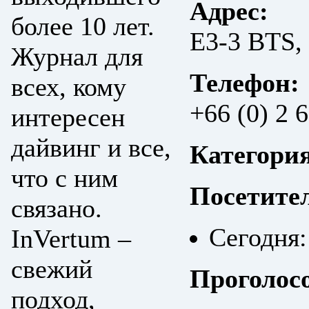
Адрес:
более 10 лет.
E3-3 BTS, 
Журнал для
Телефон:
всех, кому
+66 (0) 2 
интересен
дайвинг и все,
Категори
что с ним
Посетите
связано.
Сегодня:
InVertum –
свежий
Проголос
подход,