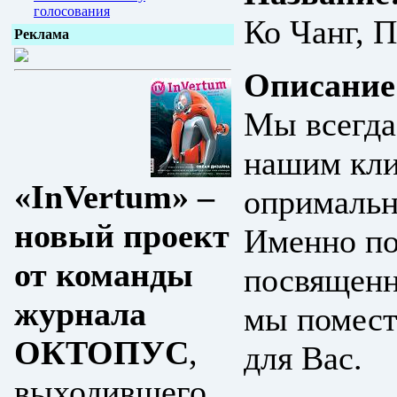
голосования
Ко Чанг, 
Реклама
Описание
Мы всегда
нашим кли
«InVertum» –
опримальн
новый проект
Именно по
от команды
посвященн
журнала
мы помест
ОКТОПУС
,
для Вас.
выходившего