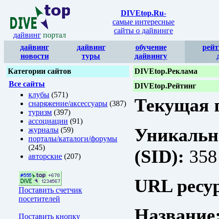
DIVEtop.Ru
-
самые интересные
сайты о дайвинге
дайвинг
портал
дайвинг
дайвинг
обучение
рейт
новости
туры
дайвингу
Категории сайтов
DIVEtop.Реклама
Все сайты
DIVEtop.Рейтинг
клубы
(571)
Текущая п
снаряжение/аксессуары
(387)
туризм
(397)
ассоциации
(91)
Уникальн
журналы
(59)
порталы/каталоги/форумы
(245)
(SID):
358
авторские
(207)
URL ресур
Поставить счетчик
посетителей
Название
Поставить кнопку