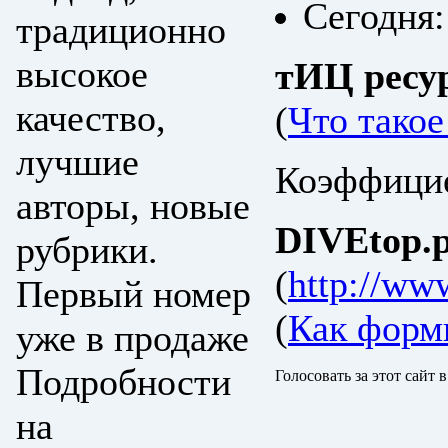
Сегодня:
традиционно
высокое
тИЦ ресу
качество,
(
Что тако
лучшие
Коэффицие
авторы, новые
DIVEtop.р
рубрики.
(
http://ww
Первый номер
(
Как форм
уже в продаже
Подробности
Голосовать за этот сайт 
на