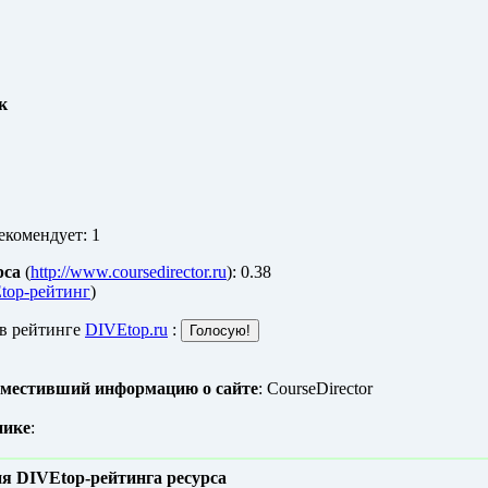
к
екомендует: 1
рса
(
http://www.coursedirector.ru
): 0.38
top-рейтинг
)
 в рейтинге
DIVEtop.ru
:
зместивший информацию о сайте
: CourseDirector
нике
:
я DIVEtop-рейтинга ресурса