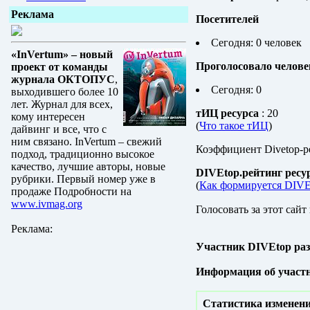
Реклама
Посетителей
Сегодня: 0 человек
«InVertum» – новый
Проголосовало челове
проект от команды
журнала ОКТОПУС
,
Сегодня: 0
выходившего более 10
лет. Журнал для всех,
тИЦ ресурса
: 20
кому интересен
(
Что такое тИЦ
)
дайвинг и все, что с
ним связано. InVertum – свежий
Коэффициент Divetop-р
подход, традиционно высокое
качество, лучшие авторы, новые
DIVEtop.рейтинг ресу
рубрики. Первый номер уже в
(
Как формируется DIVE
продаже Подробности на
www.ivmag.org
Голосовать за этот сайт
Реклама:
Участник DIVEtop ра
Информация об участ
Статистика изменени