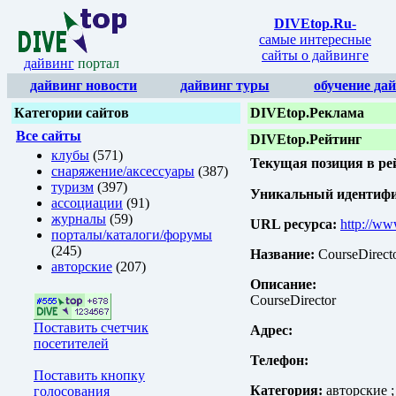
DIVEtop.Ru
-
самые интересные
сайты о дайвинге
дайвинг
портал
дайвинг новости
дайвинг туры
обучение да
Категории сайтов
DIVEtop.Реклама
Все сайты
DIVEtop.Рейтинг
клубы
(571)
Текущая позиция в ре
снаряжение/аксессуары
(387)
туризм
(397)
Уникальный идентифик
ассоциации
(91)
журналы
(59)
URL ресурса:
http://ww
порталы/каталоги/форумы
(245)
Название:
CourseDirect
авторские
(207)
Описание:
CourseDirector
Поставить счетчик
Адрес:
посетителей
Телефон:
Поставить кнопку
Категория:
авторские ;
голосования