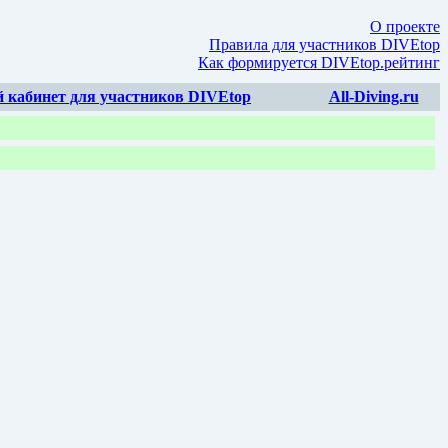
О проекте
Правила для участников DIVEtop
Как формируется DIVEtop.рейтинг
 кабинет для участников DIVEtop
All-Diving.ru