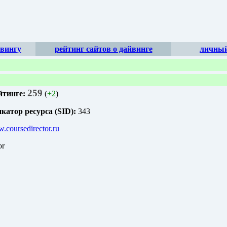
йвингу
рейтинг сайтов о дайвинге
личный
259
йтинге:
(
+2
)
атор ресурса (SID):
343
w.coursedirector.ru
or