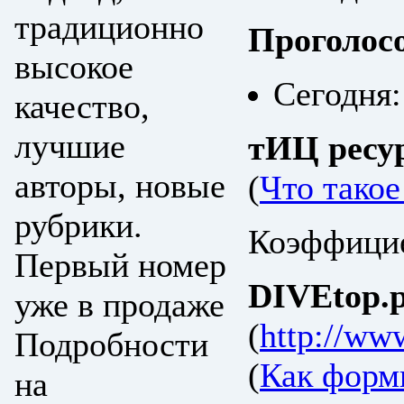
традиционно
Проголос
высокое
Сегодня:
качество,
лучшие
тИЦ ресу
авторы, новые
(
Что тако
рубрики.
Коэффицие
Первый номер
DIVEtop.р
уже в продаже
(
http://ww
Подробности
(
Как форм
на