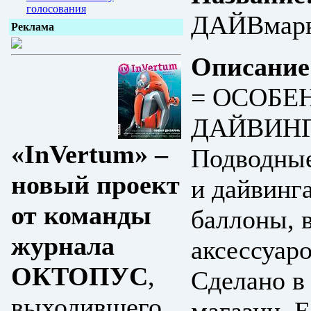
голосования
ДАЙВмарк
Реклама
Описание
= ОСОБЕ
ДАЙВИНГ
«InVertum» –
Подводные
новый проект
и дайвинг
от команды
баллоны, 
журнала
аксессуа
ОКТОПУС
,
Сделано в
выходившего