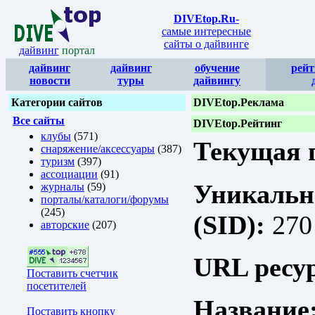
DIVEtop.Ru
-
самые интересные
сайты о дайвинге
дайвинг
портал
дайвинг
дайвинг
обучение
рейт
новости
туры
дайвингу
Категории сайтов
DIVEtop.Реклама
Все сайты
DIVEtop.Рейтинг
клубы
(571)
Текущая п
снаряжение/аксессуары
(387)
туризм
(397)
ассоциации
(91)
Уникальн
журналы
(59)
порталы/каталоги/форумы
(245)
(SID):
270
авторские
(207)
URL ресур
Поставить счетчик
посетителей
Название
Поставить кнопку