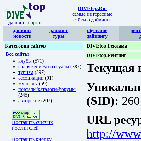
DIVEtop.Ru
-
самые интересные
сайты о дайвинге
дайвинг
портал
дайвинг
дайвинг
обучение
рейт
новости
туры
дайвингу
Категории сайтов
DIVEtop.Реклама
Все сайты
DIVEtop.Рейтинг
клубы
(571)
Текущая п
снаряжение/аксессуары
(387)
туризм
(397)
ассоциации
(91)
Уникальн
журналы
(59)
порталы/каталоги/форумы
(245)
(SID):
260
авторские
(207)
URL ресур
Поставить счетчик
посетителей
http://www.
Поставить кнопку