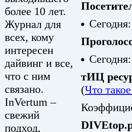
Посетите
более 10 лет.
Сегодня:
Журнал для
всех, кому
Проголос
интересен
Сегодня:
дайвинг и все,
что с ним
тИЦ ресу
связано.
(
Что тако
InVertum –
Коэффицие
свежий
DIVEtop.р
подход,