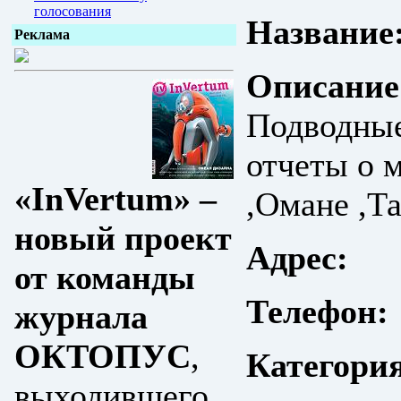
голосования
Название
Реклама
Описание
Подводные
отчеты о 
«InVertum» –
,Омане ,Т
новый проект
Адрес:
от команды
Телефон:
журнала
ОКТОПУС
,
Категори
выходившего