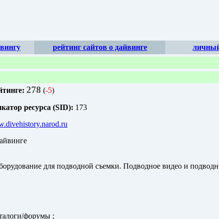
йвингу
рейтинг сайтов о дайвинге
личный
278
йтинге:
(
-5
)
атор ресурса (SID):
173
w.divehistory.narod.ru
айвинге
борудование для подводной съемки. Подводное видео и подвод
талоги/форумы ;