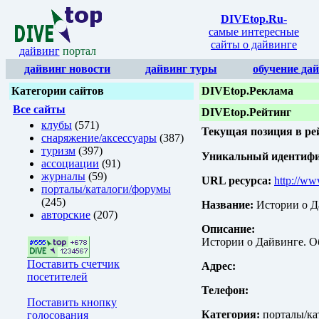
DIVEtop.Ru
-
самые интересные
сайты о дайвинге
дайвинг
портал
дайвинг новости
дайвинг туры
обучение да
Категории сайтов
DIVEtop.Реклама
Все сайты
DIVEtop.Рейтинг
клубы
(571)
Текущая позиция в ре
снаряжение/аксессуары
(387)
туризм
(397)
Уникальный идентифик
ассоциации
(91)
журналы
(59)
URL ресурса:
http://ww
порталы/каталоги/форумы
(245)
Название:
Истории о Д
авторские
(207)
Описание:
Истории о Дайвинге. О
Поставить счетчик
Адрес:
посетителей
Телефон:
Поставить кнопку
Категория:
порталы/ка
голосования