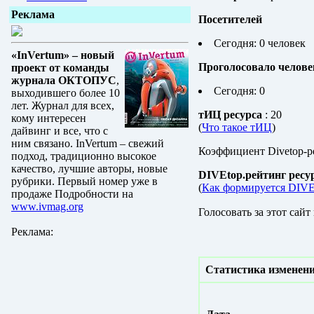
Реклама
Посетителей
Сегодня: 0 человек
«InVertum» – новый
Проголосовало челове
проект от команды
журнала ОКТОПУС
,
Сегодня: 0
выходившего более 10
лет. Журнал для всех,
тИЦ ресурса
: 20
кому интересен
(
Что такое тИЦ
)
дайвинг и все, что с
ним связано. InVertum – свежий
Коэффициент Divetop-р
подход, традиционно высокое
качество, лучшие авторы, новые
DIVEtop.рейтинг ресу
рубрики. Первый номер уже в
(
Как формируется DIVE
продаже Подробности на
www.ivmag.org
Голосовать за этот сайт
Реклама:
Статистика изменени