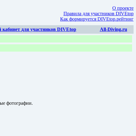
О проекте
Правила для участников DIVEtop
Как формируется DIVEtop.рейтинг
 кабинет для участников DIVEtop
All-Diving.ru
ные фотографии.