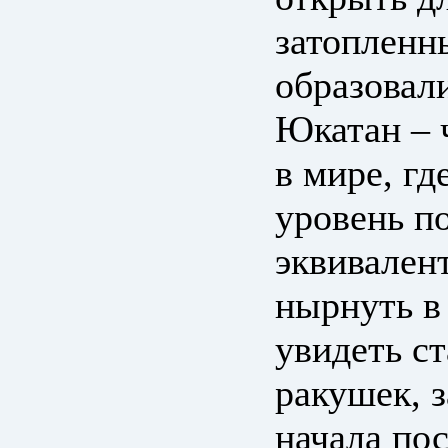
затопленн
образовал
Юкатан – 
в мире, гд
уровень п
эквивален
нырнуть в
увидеть с
ракушек, 
начала по