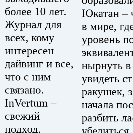
образовал
более 10 лет.
Юкатан – 
Журнал для
в мире, гд
всех, кому
уровень п
интересен
эквивален
дайвинг и все,
нырнуть в
что с ним
увидеть с
связано.
ракушек, 
InVertum –
начала по
свежий
разбить ла
подход,
убедиться,