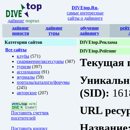
DIVEtop.Ru
-
самые интересные
сайты о дайвинге
дайвинг
портал
дайвинг
дайвинг
обучение
рейт
новости
туры
дайвингу
Категории сайтов
DIVEtop.Реклама
Все сайты
DIVEtop.Рейтинг
клубы
(571)
Текущая п
снаряжение/аксессуары
(387)
туризм
(397)
ассоциации
(91)
Уникальн
журналы
(59)
порталы/каталоги/форумы
(245)
(SID):
161
авторские
(207)
URL ресур
Поставить счетчик
посетителей
Название
Поставить кнопку