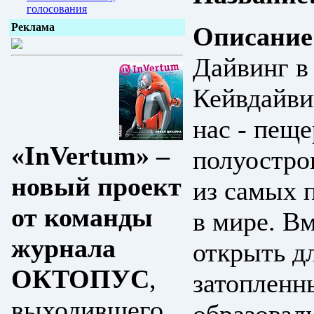
голосования
Реклама
Описание
Дайвинг в
Кейвдайви
нас - пещ
«InVertum» –
полуостро
новый проект
из самых 
от команды
в мире. В
журнала
открыть д
ОКТОПУС
,
затопленн
выходившего