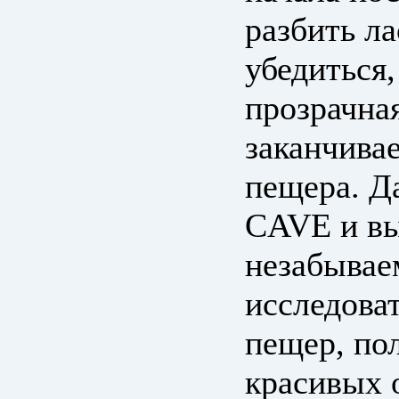
разбить ла
убедиться,
прозрачная
заканчивае
пещера. Д
CAVE и вы
незабывае
исследова
пещер, по
красивых 