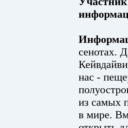
Участник
информац
Информац
сенотах. 
Кейвдайви
нас - пещ
полуостро
из самых 
в мире. В
открыть д