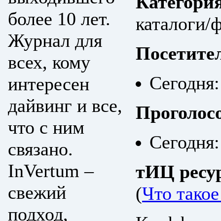
Категори
более 10 лет.
каталоги/ф
Журнал для
Посетите
всех, кому
Сегодня:
интересен
дайвинг и все,
Проголос
что с ним
Сегодня:
связано.
InVertum –
тИЦ ресу
свежий
(
Что тако
подход,