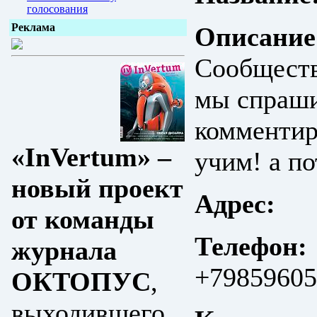
голосования
Реклама
Описание
Сообществ
мы спраши
комментиру
«InVertum» –
учим! а п
новый проект
Адрес:
от команды
Телефон:
журнала
+79859605
ОКТОПУС
,
выходившего