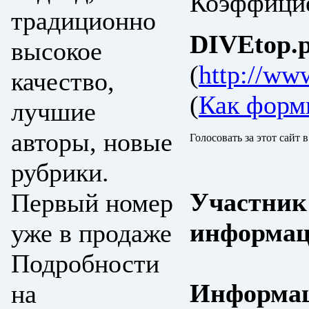
Коэффицие
традиционно
DIVEtop.р
высокое
(
http://www
качество,
(
Как форм
лучшие
авторы, новые
Голосовать за этот сайт 
рубрики.
Участник
Первый номер
информац
уже в продаже
Подробности
Информац
на