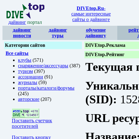
DIVEtop.Ru
-
самые интересные
сайты о дайвинге
дайвинг
портал
дайвинг
дайвинг
обучение
рейт
новости
туры
дайвингу
Категории сайтов
DIVEtop.Реклама
Все сайты
DIVEtop.Рейтинг
клубы
(571)
Текущая п
снаряжение/аксессуары
(387)
туризм
(397)
ассоциации
(91)
Уникальн
журналы
(59)
порталы/каталоги/форумы
(245)
(SID):
152
авторские
(207)
URL ресур
Поставить счетчик
посетителей
Название
Поставить кнопку