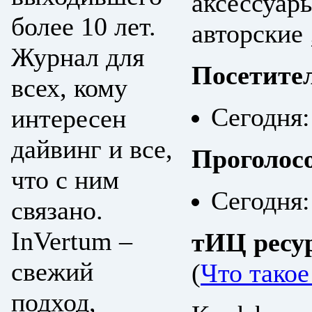
аксессуар
более 10 лет.
авторские 
Журнал для
Посетите
всех, кому
Сегодня:
интересен
дайвинг и все,
Проголос
что с ним
Сегодня:
связано.
InVertum –
тИЦ ресу
свежий
(
Что тако
подход,