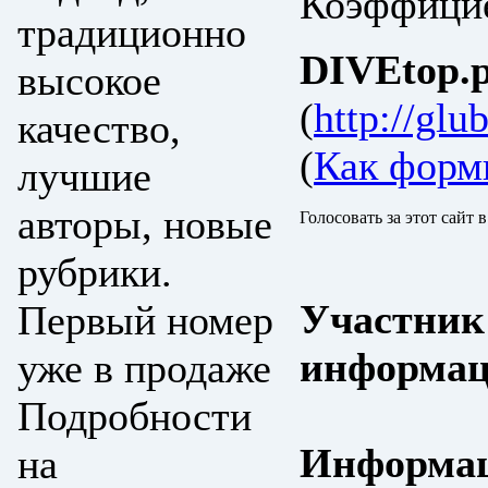
Коэффицие
традиционно
DIVEtop.р
высокое
(
http://glu
качество,
(
Как форм
лучшие
авторы, новые
Голосовать за этот сайт 
рубрики.
Участник
Первый номер
информац
уже в продаже
Подробности
Информац
на