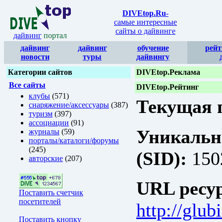
DIVEtop.Ru
-
самые интересные
сайты о дайвинге
дайвинг
портал
дайвинг
дайвинг
обучение
рейт
новости
туры
дайвингу
Категории сайтов
DIVEtop.Реклама
Все сайты
DIVEtop.Рейтинг
клубы
(571)
Текущая п
снаряжение/аксессуары
(387)
туризм
(397)
ассоциации
(91)
Уникальн
журналы
(59)
порталы/каталоги/форумы
(245)
(SID):
150
авторские
(207)
URL ресур
Поставить счетчик
посетителей
http://glu
Поставить кнопку