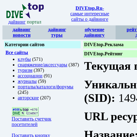
DIVEtop.Ru
-
самые интересные
сайты о дайвинге
дайвинг
портал
дайвинг
дайвинг
обучение
рейт
новости
туры
дайвингу
Категории сайтов
DIVEtop.Реклама
Все сайты
DIVEtop.Рейтинг
клубы
(571)
Текущая п
снаряжение/аксессуары
(387)
туризм
(397)
ассоциации
(91)
Уникальн
журналы
(59)
порталы/каталоги/форумы
(245)
(SID):
149
авторские
(207)
URL ресур
Поставить счетчик
посетителей
Название
Поставить кнопку