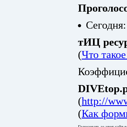
Проголос
Сегодня:
тИЦ ресу
(
Что тако
Коэффицие
DIVEtop.р
(
http://www
(
Как форм
Голосовать за этот сайт 