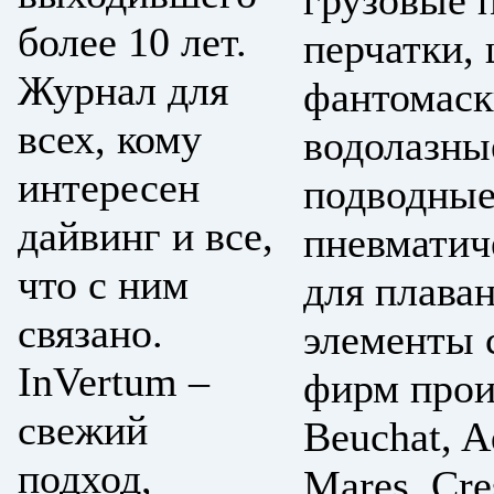
грузовые п
более 10 лет.
перчатки,
Журнал для
фантомаск
всех, кому
водолазны
интересен
подводные
дайвинг и все,
пневматич
что с ним
для плаван
связано.
элементы 
InVertum –
фирм прои
свежий
Beuchat, A
подход,
Mares, Cre