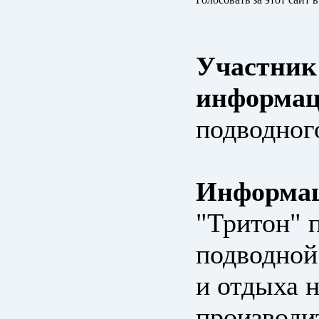
Участник
информац
подводног
Информац
"Тритон" 
подводной
и отдыха 
производи