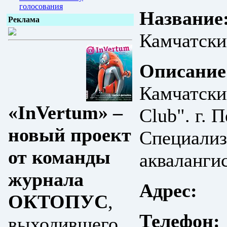
голосования
Название
Реклама
Камчатски
Описание
Камчатски
«InVertum» –
Club". г. 
новый проект
Cпециализ
от команды
акваланги
журнала
Адрес:
ОКТОПУС
,
Телефон:
выходившего