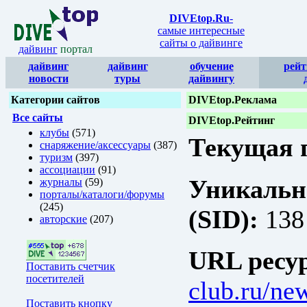
DIVEtop.Ru
-
самые интересные
сайты о дайвинге
дайвинг
портал
дайвинг
дайвинг
обучение
рейт
новости
туры
дайвингу
Категории сайтов
DIVEtop.Реклама
Все сайты
DIVEtop.Рейтинг
клубы
(571)
Текущая п
снаряжение/аксессуары
(387)
туризм
(397)
ассоциации
(91)
Уникальн
журналы
(59)
порталы/каталоги/форумы
(245)
(SID):
138
авторские
(207)
URL ресур
Поставить счетчик
посетителей
club.ru/ne
Поставить кнопку