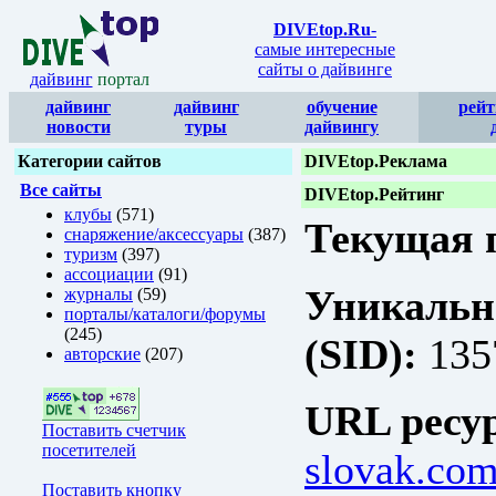
DIVEtop.Ru
-
самые интересные
сайты о дайвинге
дайвинг
портал
дайвинг
дайвинг
обучение
рейт
новости
туры
дайвингу
Категории сайтов
DIVEtop.Реклама
Все сайты
DIVEtop.Рейтинг
клубы
(571)
Текущая п
снаряжение/аксессуары
(387)
туризм
(397)
ассоциации
(91)
Уникальн
журналы
(59)
порталы/каталоги/форумы
(245)
(SID):
135
авторские
(207)
URL ресур
Поставить счетчик
посетителей
slovak.com
Поставить кнопку