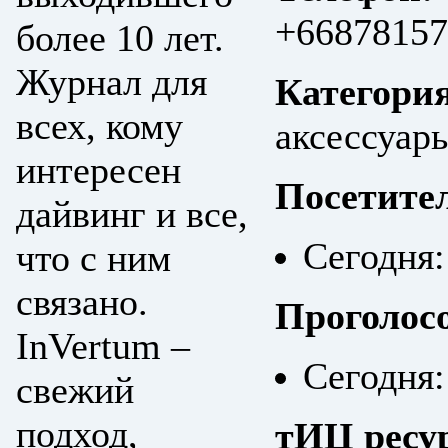
+66878157
более 10 лет.
Журнал для
Категори
всех, кому
аксессуары
интересен
Посетите
дайвинг и все,
Сегодня:
что с ним
связано.
Проголос
InVertum –
Сегодня:
свежий
подход,
тИЦ ресу