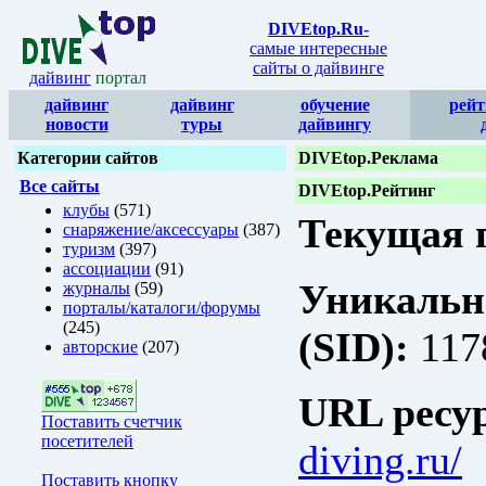
DIVEtop.Ru
-
самые интересные
сайты о дайвинге
дайвинг
портал
дайвинг
дайвинг
обучение
рейт
новости
туры
дайвингу
Категории сайтов
DIVEtop.Реклама
Все сайты
DIVEtop.Рейтинг
клубы
(571)
Текущая п
снаряжение/аксессуары
(387)
туризм
(397)
ассоциации
(91)
Уникальн
журналы
(59)
порталы/каталоги/форумы
(245)
(SID):
117
авторские
(207)
URL ресур
Поставить счетчик
посетителей
diving.ru/
Поставить кнопку