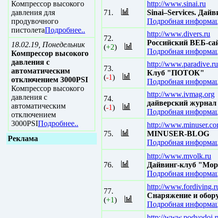
Компрессор высокого
http://www.sinai.ru
давления для
71.
Sinai–Services. Дай
продувочного
Подробная информац
пистолета
Подробнее..
http://www.divers.ru
72.
Российский ВЕБ-са
18.02.19, Понедельник
(
+2
)
Подробная информац
Компрессор высокого
давления с
http://www.paradive.ru
73.
автоматическим
Клуб "ПОТОК"
(
-1
)
отключением 3000PSI
Подробная информац
Компрессор высокого
http://www.ivmag.org
давления с
74.
дайверский журнал
автоматическим
(
-1
)
Подробная информац
отключением
3000PSI
Подробнее..
http://www.minuser.c
75.
MINUSER-BLOG
Реклама
Подробная информац
http://www.mvolk.ru
76.
Дайвинг-клуб "Мор
Подробная информац
http://www.fordiving.r
77.
Снаряжение и обору
(
+1
)
Подробная информац
http://www.podvodoi.r