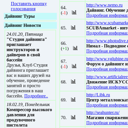
Поставить кнопку
http://www.nemo.ru
64.
голосования
Дайвинг. Обучение 
(
-1
)
Подробная информац
Дайвинг Туры
http://www.scubamarke
Дайвинг Новости
65.
SCUBAmarket - инте
Подробная информац
24.01.20, Пятница
"Студия дайвинга"
http://www.photodive.
66.
приглашает
Нимал - Подводное 
(
+1
)
инструкторов и
Подробная информац
дайверов в свой
http://www.vglubine.r
бассейн
67.
Форум о дайвинге и
Друзья, Клуб Студия
(
-1
)
Подробная информац
дайвинга приглашает
вас и ваших друзей на
http://www.artificialree
обучение, проведение
68.
Движение ИСКУСС
занятий и просто
Подробная информац
погружения в наш
http://Libk.ru
бассейн.
Подробнее..
69.
Центр металлоискат
18.02.19, Понедельник
Подробная информац
Компрессор высокого
http://seahunter.ru/
давления для
70.
Магазин снаряжени
продувочного
Подробная информац
пистолета