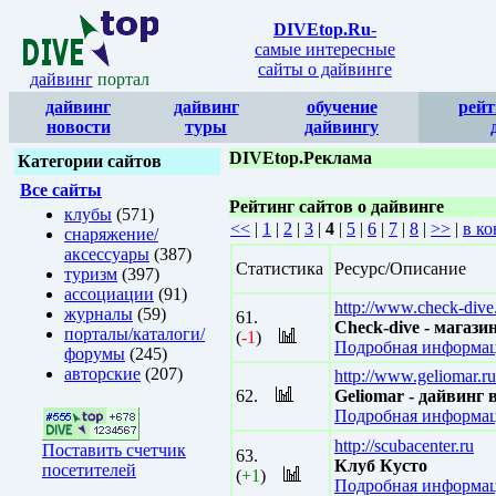
DIVEtop.Ru
-
самые интересные
сайты о дайвинге
дайвинг
портал
дайвинг
дайвинг
обучение
рейт
новости
туры
дайвингу
DIVEtop.Реклама
Категории сайтов
Все сайты
Рейтинг сайтов о дайвинге
клубы
(571)
<<
|
1
|
2
|
3
|
4
|
5
|
6
|
7
|
8
|
>>
|
в ко
снаряжение/
аксессуары
(387)
Статистика
Ресурс/Описание
туризм
(397)
ассоциации
(91)
http://www.check-dive
журналы
(59)
61.
Check-dive - магаз
порталы/каталоги/
(
-1
)
Подробная информац
форумы
(245)
авторские
(207)
http://www.geliomar.ru
62.
Geliomar - дайвинг
Подробная информац
http://scubacenter.ru
Поставить счетчик
63.
Клуб Кусто
посетителей
(
+1
)
Подробная информац