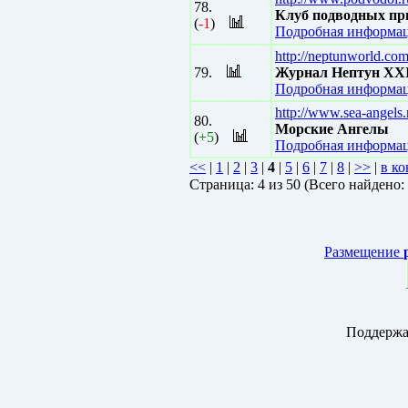
78.
Клуб подводных п
(
-1
)
Подробная информац
http://neptunworld.com
79.
Журнал Нептун ХХI
Подробная информац
http://www.sea-angels.
80.
Морские Ангелы
(
+5
)
Подробная информац
<<
|
1
|
2
|
3
|
4
|
5
|
6
|
7
|
8
|
>>
|
в ко
Страницa: 4 из 50 (Всего найдено:
Размещение
Поддержа