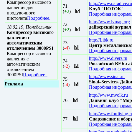
Компрессор высокого
http://www.paradive.ru
71.
давления для
Клуб "ПОТОК"
(
+2
)
продувочного
Подробная информац
пистолета
Подробнее..
http://www.ivmag.org
72.
18.02.19, Понедельник
дайверский журнал
(
+2
)
Компрессор высокого
Подробная информац
давления с
http://Libk.ru
73.
автоматическим
Центр металлоискат
(
-4
)
отключением 3000PSI
Подробная информац
Компрессор высокого
http://www.divers.ru
давления с
74.
Российский ВЕБ-са
автоматическим
(
-2
)
Подробная информац
отключением
3000PSI
Подробнее..
http://www.sinai.ru
75.
Sinai–Services. Дай
Реклама
(
-4
)
Подробная информац
http://www.mvolk.ru
76.
Дайвинг-клуб "Мор
Подробная информац
http://www.fordiving.r
77.
Снаряжение и обору
Подробная информац
http://www.podvodoi.r