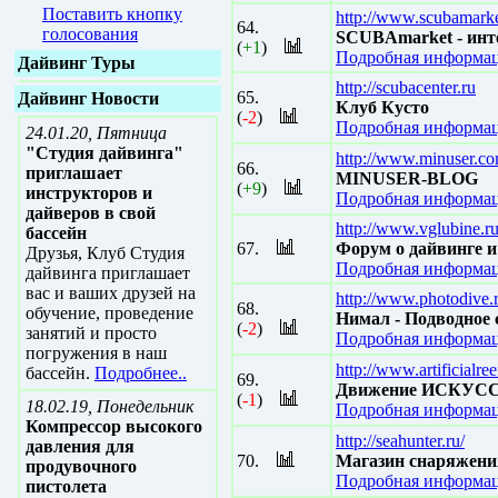
Поставить кнопку
http://www.scubamarke
64.
голосования
SCUBAmarket - инте
(
+1
)
Подробная информац
Дайвинг Туры
http://scubacenter.ru
65.
Дайвинг Новости
Клуб Кусто
(
-2
)
Подробная информац
24.01.20, Пятница
"Студия дайвинга"
http://www.minuser.c
66.
приглашает
MINUSER-BLOG
(
+9
)
инструкторов и
Подробная информац
дайверов в свой
http://www.vglubine.r
бассейн
67.
Форум о дайвинге и
Друзья, Клуб Студия
Подробная информац
дайвинга приглашает
вас и ваших друзей на
http://www.photodive.
68.
обучение, проведение
Нимал - Подводное 
(
-2
)
занятий и просто
Подробная информац
погружения в наш
http://www.artificialree
бассейн.
Подробнее..
69.
Движение ИСКУСС
(
-1
)
18.02.19, Понедельник
Подробная информац
Компрессор высокого
http://seahunter.ru/
давления для
70.
Магазин снаряжени
продувочного
Подробная информац
пистолета