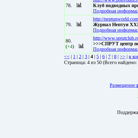
78.
Клуб подводных п
Подробная информац
http://neptunworld.com
79.
Журнал Нептун ХХI
Подробная информац
http://www.sprutclub.r
80.
>>>СПРУТ центр по
(
+4
)
Подробная информац
<<
|
1
|
2
|
3
|
4
|
5
|
6
|
7
|
8
|
>>
|
в ко
Страницa: 4 из 50 (Всего найдено:
Размещение
Поддержа