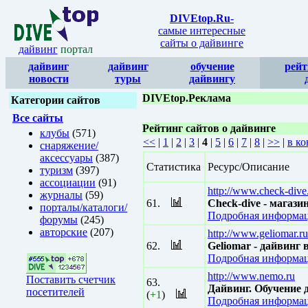
DIVEtop.Ru
-
самые интересные
сайты о дайвинге
дайвинг
портал
дайвинг
дайвинг
обучение
рейт
новости
туры
дайвингу
DIVEtop.Реклама
Категории сайтов
Все сайты
Рейтинг сайтов о дайвинге
клубы
(571)
<<
|
1
|
2
|
3
|
4
|
5
|
6
|
7
|
8
|
>>
|
в ко
снаряжение/
аксессуары
(387)
Статистика
Ресурс/Описание
туризм
(397)
ассоциации
(91)
http://www.check-dive
журналы
(59)
61.
Check-dive - магаз
порталы/каталоги/
Подробная информац
форумы
(245)
авторские
(207)
http://www.geliomar.ru
62.
Geliomar - дайвинг
Подробная информац
http://www.nemo.ru
Поставить счетчик
63.
Дайвинг. Обучение 
посетителей
(
+1
)
Подробная информац