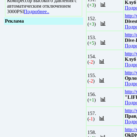
Компрессор высокого давления с
Клуб
(
+3
)
автоматическим отключением
Подро
3000PSI
Подробнее..
http:
152.
Реклама
Dives
(
+3
)
Подро
http:/
153.
Dive-
(
+5
)
Подро
http:/
154.
Клуб
(
-2
)
Подро
http:/
155.
Орло
(
-2
)
Подро
http:/
156.
"LIFE
(
+1
)
Подро
http:
157.
Правд
(
-1
)
Подро
http:
158.
OkDiv