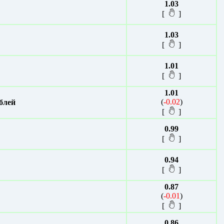
1.03
[
]
1.03
[
]
1.01
[
]
1.01
(
-0.02
)
блей
[
]
0.99
[
]
0.94
[
]
0.87
(
-0.01
)
[
]
0.86