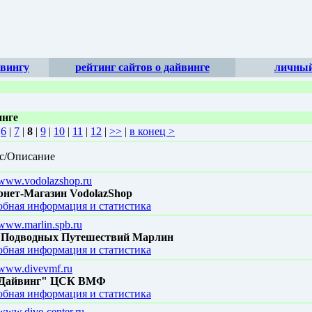
йвингу
рейтинг сайтов о дайвинге
личный
инге
|
6
|
7
|
8
|
9
|
10
|
11
|
12
|
>>
|
в конец >
с/Описание
//www.vodolazshop.ru
рнет-Магазин VodolazShop
бная информация и статистика
/www.marlin.spb.ru
 Подводных Путешествий Марлин
бная информация и статистика
//www.divevmf.ru
Дайвинг" ЦСК ВМФ
бная информация и статистика
/www.dive-center.ru