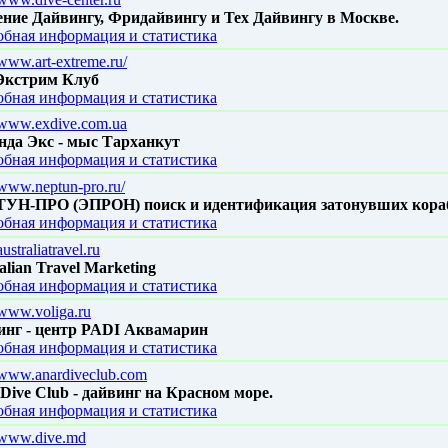
ние Дайвингу, Фридайвингу и Тех Дайвингу в Москве.
бная информация и статистика
/www.art-extreme.ru/
Экстрим Клуб
бная информация и статистика
//www.exdive.com.ua
нда Экс - мыс Тарханкут
бная информация и статистика
/www.neptun-pro.ru/
УН-ПРО (ЭПРОН) поиск и идентификация затонувших кора
бная информация и статистика
australiatravel.ru
alian Travel Marketing
бная информация и статистика
/www.voliga.ru
инг - центр PADI Аквамарин
бная информация и статистика
//www.anardiveclub.com
Dive Club - дайвинг на Красном море.
бная информация и статистика
//www.dive.md