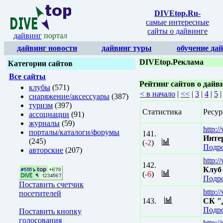
DIVEtop.Ru
-
самые интересные
сайты о дайвинге
дайвинг
портал
дайвинг новости
дайвинг туры
обучение да
DIVEtop.Реклама
Категории сайтов
Все сайты
Рейтинг сайтов о дайв
клубы
(571)
< в начало
|
<<
|
3
|
4
|
5
снаряжение/аксессуары
(387)
туризм
(397)
Статистика
Ресур
ассоциации
(91)
журналы
(59)
http:
порталы/каталоги/форумы
141.
Инте
(245)
(
-2
)
Подро
авторские
(207)
http:/
142.
Клуб
(
-6
)
Подро
Поставить счетчик
http:
посетителей
143.
СК "
Подро
Поставить кнопку
голосования
http:/