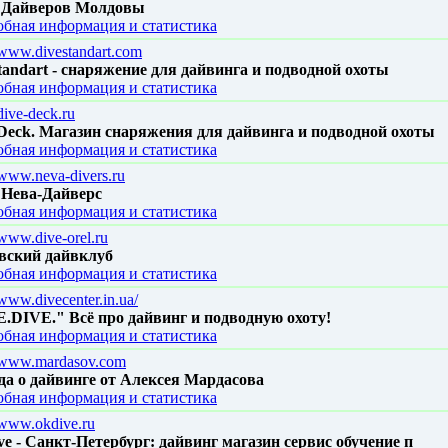
 Дайверов Молдовы
бная информация и статистика
//www.divestandart.com
tandart - снаряжение для дайвинга и подводной охоты
бная информация и статистика
/dive-deck.ru
Deck. Магазин снаряжения для дайвинга и подводной охоты
бная информация и статистика
/www.neva-divers.ru
 Нева-Дайверс
бная информация и статистика
/www.dive-orel.ru
вский дайвклуб
бная информация и статистика
/www.divecenter.in.ua/
.DIVE." Всё про дайвинг и подводную охоту!
бная информация и статистика
//www.mardasov.com
а о дайвинге от Алексея Мардасова
бная информация и статистика
//www.okdive.ru
e - Санкт-Петербург: дайвинг магазин сервис обучение п