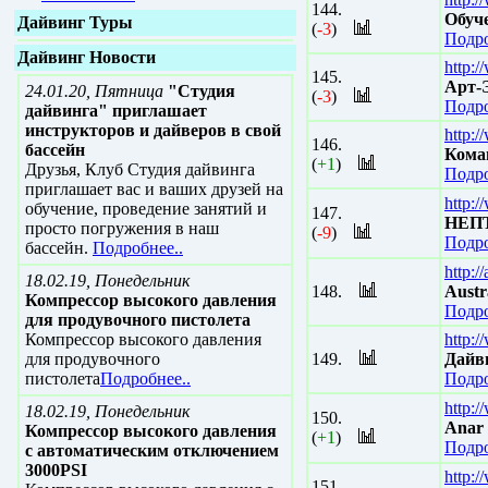
144.
Обуче
Дайвинг Туры
(
-3
)
Подро
Дайвинг Новости
http:/
145.
Арт-
24.01.20, Пятница
"Студия
(
-3
)
Подро
дайвинга" приглашает
инструкторов и дайверов в свой
http:
146.
бассейн
Кома
(
+1
)
Друзья, Клуб Студия дайвинга
Подро
приглашает вас и ваших друзей на
http:/
обучение, проведение занятий и
147.
НЕПТ
просто погружения в наш
(
-9
)
Подро
бассейн.
Подробнее..
http://
18.02.19, Понедельник
148.
Austr
Компрессор высокого давления
Подро
для продувочного пистолета
Компрессор высокого давления
http:/
для продувочного
149.
Дайв
пистолета
Подробнее..
Подро
http:
18.02.19, Понедельник
150.
Anar 
Компрессор высокого давления
(
+1
)
Подро
с автоматическим отключением
3000PSI
http:
151.