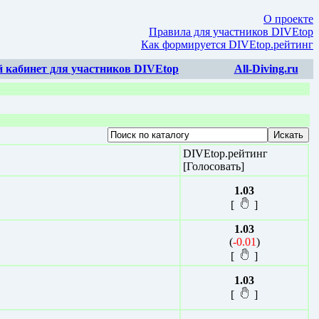
О проекте
Правила для участников DIVEtop
Как формируется DIVEtop.рейтинг
 кабинет для участников DIVEtop
All-Diving.ru
DIVEtop.рейтинг
[Голосовать]
1.03
[
]
1.03
(
-0.01
)
[
]
1.03
[
]