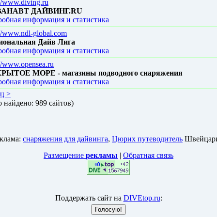
://www.diving.ru
АНАВТ ДАЙВИНГ.RU
обная информация и статистика
://www.ndl-global.com
иональная Дайв Лига
обная информация и статистика
://www.opensea.ru
РЫТОЕ МОРЕ - магазины подводного снаряжения
обная информация и статистика
ец >
о найдено: 989 сайтов)
клама:
снаряжения для дайвинга
,
Цюрих путеводитель
Швейцари
Размещение
рекламы
|
Обратная связь
Поддержать сайт на
DIVEtop.ru
: