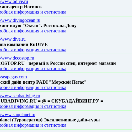
://www.odive.ru
винг-центр Ногинск
обная информация и статистика
://www.divingocean.ru
винг клую "Океан". Ростов-на-Дону
обная информация и статистика
://www.dive.ru
ппа компаний RuDIVE
обная информация и статистика
://www.decostop.ru
OSTOP.RU - первый в России спец. интернет-магазин
обная информация и статистика
://seapegas.com
ский дайв центр PADI "Морской Пегас"
обная информация и статистика
://www.scubadiving.ru
CUBADIVING.RU = @ = СКУБАДАЙВИНГ.РУ =
обная информация и статистика
://www.sunplanet.ru
planet (Туроператор) Эксклюзивные дайв-туры
обная информация и статистика