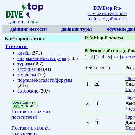
DIVEtop.Ru
-
самые интересные
сайты о дайвинге
дайвинг
портал
дайвинг новости
дайвинг туры
обучение да
DIVEtop.Реклама
Категории сайтов
Все сайты
Рейтинг сайтов о дайв
клубы
(571)
1
|
2
|
3
|
4
|
5
|
>>
|
в кон
снаряжение/аксессуары
(387)
туризм
(397)
Статистика
Ресу
ассоциации
(91)
журналы
(59)
http
порталы/каталоги/форумы
1.
Саф
(245)
Подр
авторские
(207)
http
2.
Абы
Подр
Поставить счетчик
посетителей
http:
3.
Дай
Поставить кнопку
Подр
голосования