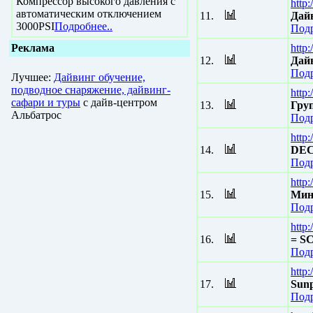
Компрессор высокого давления с
http
автоматическим отключением
11.
Дай
3000PSI
Подробнее..
Подр
Реклама
http
12.
Дай
Подр
Лучшее:
Дайвинг обучение,
подводное снаряжение, дайвинг-
http
сафари и туры
с дайв-центром
13.
Гру
Альбатрос
Подр
http
14.
DEC
Подр
http
15.
Мин
Подр
http
16.
= S
Подр
http
17.
Sun
Подр