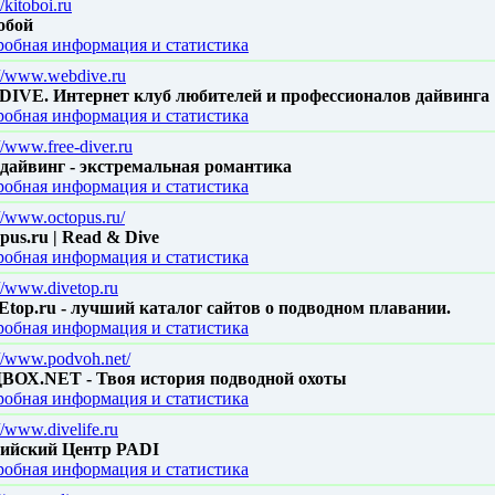
//kitoboi.ru
обой
обная информация и статистика
://www.webdive.ru
DIVE. Интернет клуб любителей и профессионалов дайвинга
обная информация и статистика
//www.free-diver.ru
дайвинг - экстремальная романтика
обная информация и статистика
://www.octopus.ru/
pus.ru | Read & Dive
обная информация и статистика
://www.divetop.ru
top.ru - лучший каталог сайтов о подводном плавании.
обная информация и статистика
://www.podvoh.net/
ВОХ.NET - Твоя история подводной охоты
обная информация и статистика
//www.divelife.ru
сийский Центр PADI
обная информация и статистика