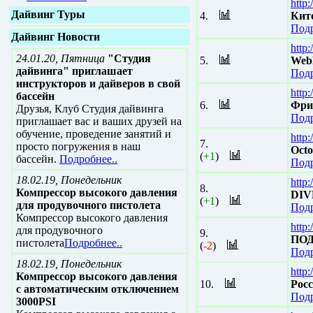
http:
Дайвинг Туры
4.
Кит
Подр
Дайвинг Новости
http
24.01.20, Пятница
"Студия
5.
Web
дайвинга" приглашает
Подр
инструкторов и дайверов в свой
http:
бассейн
6.
Фри
Друзья, Клуб Студия дайвинга
Подр
приглашает вас и ваших друзей на
обучение, проведение занятий и
http
7.
просто погружения в наш
Octo
(
+1
)
бассейн.
Подробнее..
Подр
18.02.19, Понедельник
http
8.
Компрессор высокого давления
DIVE
(
+1
)
для продувочного пистолета
Подр
Компрессор высокого давления
http
для продувочного
9.
ПОД
пистолета
Подробнее..
(
-2
)
Подр
18.02.19, Понедельник
http:
Компрессор высокого давления
10.
Рос
с автоматическим отключением
Подр
3000PSI