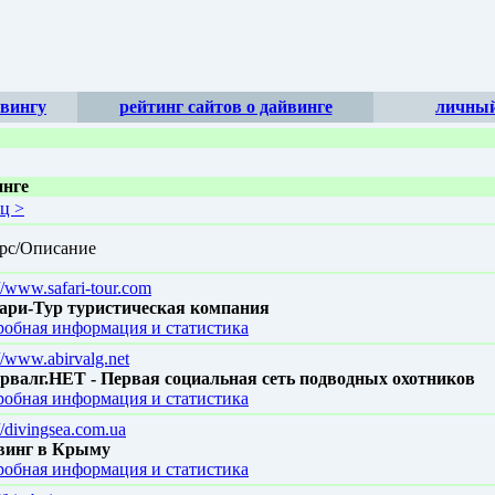
йвингу
рейтинг сайтов о дайвинге
личный
инге
ец >
рс/Описание
://www.safari-tour.com
ари-Тур туристическая компания
обная информация и статистика
://www.abirvalg.net
рвалг.НЕТ - Первая социальная сеть подводных охотников
обная информация и статистика
//divingsea.com.ua
винг в Крыму
обная информация и статистика