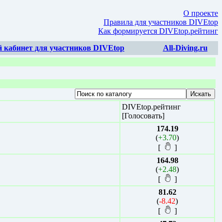
О проекте
Правила для участников DIVEtop
Как формируется DIVEtop.рейтинг
 кабинет для участников DIVEtop
All-Diving.ru
DIVEtop.рейтинг
[Голосовать]
174.19
(
+3.70
)
[
]
164.98
(
+2.48
)
[
]
81.62
(
-8.42
)
[
]