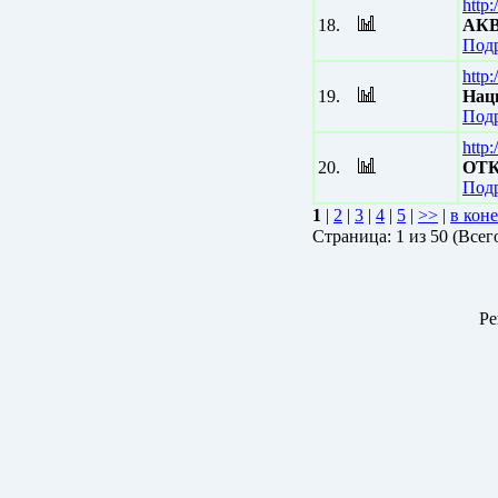
http
18.
АКВ
Подр
http
19.
Нац
Подр
http
20.
ОТК
Подр
1
|
2
|
3
|
4
|
5
|
>>
|
в кон
Страницa: 1 из 50 (Всег
Ре