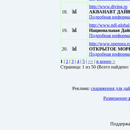
http://www.diving.ru
18.
АКВАНАВТ ДАЙВ
Подробная информац
http://www.ndl-globa
19.
Национальная Дай
Подробная информац
http://www.opensea.r
20.
ОТКРЫТОЕ МОРЕ -
Подробная информац
1
|
2
|
3
|
4
|
5
|
>>
|
в конец >
Страницa: 1 из 50 (Всего найдено:
Реклама:
снаряжения для да
Размещение
Поддержа