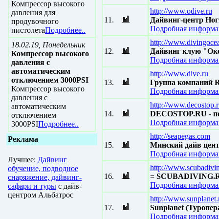
Компрессор высокого
http://www.odive.ru
давления для
11.
Дайвинг-центр Ног
продувочного
Подробная информац
пистолета
Подробнее..
http://www.divingoce
18.02.19, Понедельник
12.
Дайвинг клую "Оке
Компрессор высокого
Подробная информац
давления с
автоматическим
http://www.dive.ru
отключением 3000PSI
13.
Группа компаний
Компрессор высокого
Подробная информац
давления с
http://www.decostop.
автоматическим
14.
DECOSTOP.RU - пер
отключением
Подробная информац
3000PSI
Подробнее..
http://seapegas.com
Реклама
15.
Минский дайв цен
Подробная информац
Лучшее:
Дайвинг
http://www.scubadivi
обучение, подводное
16.
= SCUBADIVING.
снаряжение, дайвинг-
Подробная информац
сафари и туры
с дайв-
центром Альбатрос
http://www.sunplanet.
17.
Sunplanet (Туропе
Подробная информац