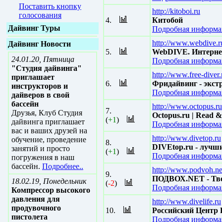
Поставить кнопку
http://kitoboi.ru
голосования
4.
Китобой
Дайвинг Туры
Подробная информац
http://www.webdive.r
Дайвинг Новости
5.
WebDIVE. Интернет
24.01.20, Пятница
Подробная информац
"Студия дайвинга"
http://www.free-diver.
приглашает
6.
Фридайвинг - экст
инструкторов и
Подробная информац
дайверов в свой
бассейн
http://www.octopus.ru
7.
Друзья, Клуб Студия
Octopus.ru | Read &
(
+1
)
дайвинга приглашает
Подробная информац
вас и ваших друзей на
http://www.divetop.ru
обучение, проведение
8.
DIVEtop.ru - лучш
занятий и просто
(
+1
)
Подробная информац
погружения в наш
бассейн.
Подробнее..
http://www.podvoh.ne
9.
ПОДВОХ.NET - Тво
18.02.19, Понедельник
(
-2
)
Подробная информац
Компрессор высокого
давления для
http://www.divelife.ru
продувочного
10.
Российский Центр
пистолета
Подробная информац