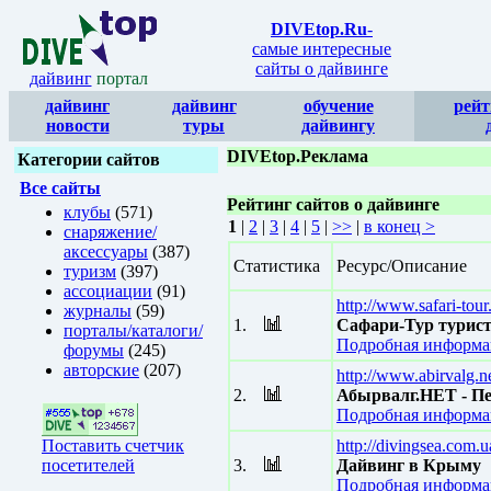
DIVEtop.Ru
-
самые интересные
сайты о дайвинге
дайвинг
портал
дайвинг
дайвинг
обучение
рейт
новости
туры
дайвингу
DIVEtop.Реклама
Категории сайтов
Все сайты
Рейтинг сайтов о дайвинге
клубы
(571)
1
|
2
|
3
|
4
|
5
|
>>
|
в конец >
снаряжение/
аксессуары
(387)
Статистика
Ресурс/Описание
туризм
(397)
ассоциации
(91)
http://www.safari-tou
журналы
(59)
1.
Сафари-Тур турис
порталы/каталоги/
Подробная информац
форумы
(245)
авторские
(207)
http://www.abirvalg.n
2.
Абырвалг.НЕТ - Пе
Подробная информац
Поставить счетчик
http://divingsea.com.u
посетителей
3.
Дайвинг в Крыму
Подробная информац