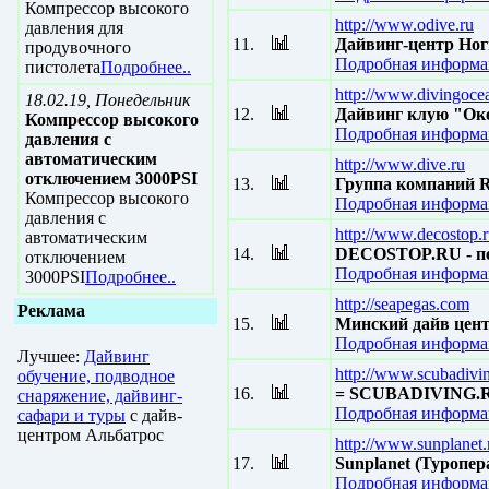
Компрессор высокого
http://www.odive.ru
давления для
11.
Дайвинг-центр Ног
продувочного
Подробная информац
пистолета
Подробнее..
http://www.divingoce
18.02.19, Понедельник
12.
Дайвинг клую "Оке
Компрессор высокого
Подробная информац
давления с
автоматическим
http://www.dive.ru
отключением 3000PSI
13.
Группа компаний
Компрессор высокого
Подробная информац
давления с
http://www.decostop.
автоматическим
14.
DECOSTOP.RU - пер
отключением
Подробная информац
3000PSI
Подробнее..
http://seapegas.com
Реклама
15.
Минский дайв цен
Подробная информац
Лучшее:
Дайвинг
http://www.scubadivi
обучение, подводное
16.
= SCUBADIVING.
снаряжение, дайвинг-
Подробная информац
сафари и туры
с дайв-
центром Альбатрос
http://www.sunplanet.
17.
Sunplanet (Туропе
Подробная информац