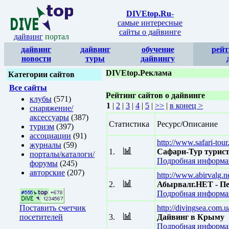
DIVEtop.Ru
-
самые интересные
сайты о дайвинге
дайвинг
портал
дайвинг
дайвинг
обучение
рейт
новости
туры
дайвингу
DIVEtop.Реклама
Категории сайтов
Все сайты
Рейтинг сайтов о дайвинге
клубы
(571)
1
|
2
|
3
|
4
|
5
|
>>
|
в конец >
снаряжение/
аксессуары
(387)
Статистика
Ресурс/Описание
туризм
(397)
ассоциации
(91)
http://www.safari-tou
журналы
(59)
1.
Сафари-Тур турис
порталы/каталоги/
Подробная информац
форумы
(245)
авторские
(207)
http://www.abirvalg.n
2.
Абырвалг.НЕТ - Пе
Подробная информац
Поставить счетчик
http://divingsea.com.u
посетителей
3.
Дайвинг в Крыму
Подробная информац