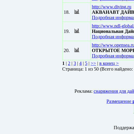
http://www.diving.ru
18.
АКВАНАВТ ДАЙВ
Подробная информац
http://www.ndl-globa
19.
Национальная Дай
Подробная информац
http://www.opensea.r
20.
ОТКРЫТОЕ МОРЕ -
Подробная информац
1
|
2
|
3
|
4
|
5
|
>>
|
в конец >
Страницa: 1 из 50 (Всего найдено:
Реклама:
снаряжения для да
Размещение
Поддержа