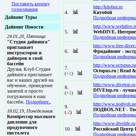
Поставить кнопку
http://kitoboi.ru
голосования
4.
Китобой
Дайвинг Туры
Подробная информац
http://www.webdive.r
Дайвинг Новости
5.
WebDIVE. Интернет
24.01.20, Пятница
Подробная информац
"Студия дайвинга"
http://www.free-diver.
приглашает
6.
Фридайвинг - экст
инструкторов и
Подробная информац
дайверов в свой
бассейн
http://www.octopus.ru
7.
Друзья, Клуб Студия
Octopus.ru | Read &
(
+1
)
дайвинга приглашает
Подробная информац
вас и ваших друзей на
http://www.divetop.ru
обучение, проведение
8.
DIVEtop.ru - лучш
занятий и просто
(
+1
)
Подробная информац
погружения в наш
бассейн.
Подробнее..
http://www.podvoh.ne
9.
ПОДВОХ.NET - Тво
18.02.19, Понедельник
(
-2
)
Подробная информац
Компрессор высокого
давления для
http://www.divelife.ru
продувочного
10.
Российский Центр
пистолета
Подробная информац