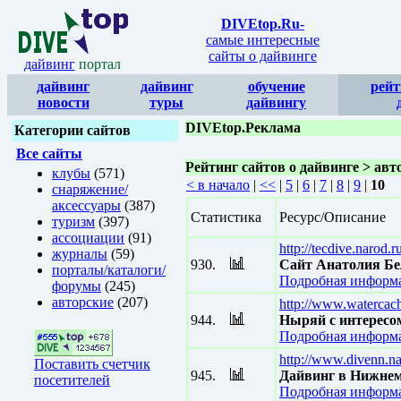
DIVEtop.Ru
-
самые интересные
сайты о дайвинге
дайвинг
портал
дайвинг
дайвинг
обучение
рейт
новости
туры
дайвингу
DIVEtop.Реклама
Категории сайтов
Все сайты
Рейтинг сайтов о дайвинге > авт
клубы
(571)
< в начало
|
<<
|
5
|
6
|
7
|
8
|
9
|
10
снаряжение/
аксессуары
(387)
Статистика
Ресурс/Описание
туризм
(397)
ассоциации
(91)
http://tecdive.narod.r
журналы
(59)
930.
Сайт Анатолия Б
порталы/каталоги/
Подробная информа
форумы
(245)
авторские
(207)
http://www.watercach
944.
Ныряй с интерес
Подробная информа
http://www.divenn.na
Поставить счетчик
945.
Дайвинг в Нижнем
посетителей
Подробная информа