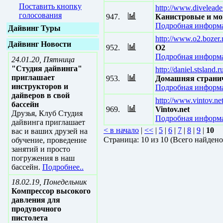
Поставить кнопку
http://www.diveleade
голосования
947.
Канистровые и мо
Подробная информа
Дайвинг Туры
http://www.o2.bozer.
Дайвинг Новости
952.
O2
Подробная информа
24.01.20, Пятница
"Студия дайвинга"
http://daniel.stsland.r
приглашает
953.
Домашняя странич
инструкторов и
Подробная информа
дайверов в свой
http://www.vintov.ne
бассейн
969.
Vintov.net
Друзья, Клуб Студия
Подробная информа
дайвинга приглашает
< в начало
|
<<
|
5
|
6
|
7
|
8
|
9
|
10
вас и ваших друзей на
Страницa: 10 из 10 (Всего найдено
обучение, проведение
занятий и просто
погружения в наш
бассейн.
Подробнее..
18.02.19, Понедельник
Компрессор высокого
давления для
продувочного
пистолета