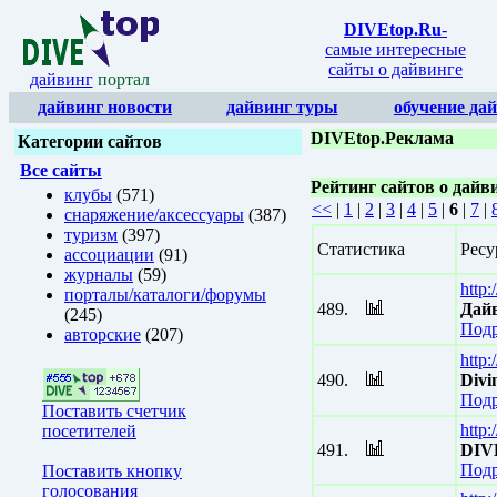
DIVEtop.Ru
-
самые интересные
сайты о дайвинге
дайвинг
портал
дайвинг новости
дайвинг туры
обучение да
DIVEtop.Реклама
Категории сайтов
Все сайты
Рейтинг сайтов о дай
клубы
(571)
<<
|
1
|
2
|
3
|
4
|
5
|
6
|
7
|
снаряжение/аксессуары
(387)
туризм
(397)
Статистика
Ресу
ассоциации
(91)
журналы
(59)
http:
порталы/каталоги/форумы
489.
Дайв
(245)
Подр
авторские
(207)
http
490.
Divi
Подр
Поставить счетчик
http:
посетителей
491.
DIV
Подр
Поставить кнопку
голосования