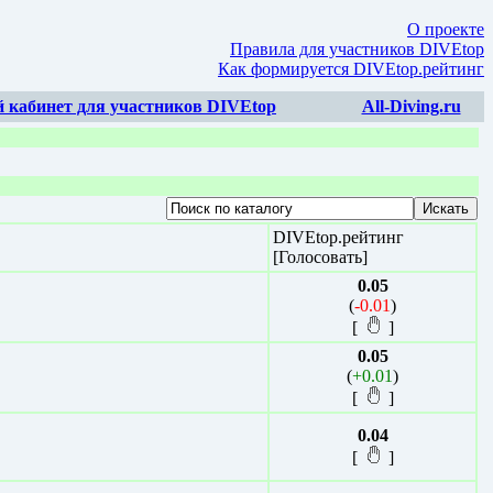
О проекте
Правила для участников DIVEtop
Как формируется DIVEtop.рейтинг
 кабинет для участников DIVEtop
All-Diving.ru
DIVEtop.рейтинг
[Голосовать]
0.05
(
-0.01
)
[
]
0.05
(
+0.01
)
[
]
0.04
[
]