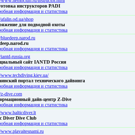
//www.nemoclub.ru/instructor.html
готовка инструкторов PADI
обная информация и статистика
//afalin.od.ua/shop
ряжение для подводной охоты
обная информация и статистика
//bluedeep.narod.ru
deep.narod.ru
обная информация и статистика
//iantd-russia.org
циальный сайт IANTD Россия
обная информация и статистика
//www.techdiving.kiev.ua/
инский портал технического дайвинга
обная информация и статистика
//z-dive.com
ормационный дайв-центр Z-Dive
обная информация и статистика
//www.balticdiver.lt
ic Diver Dive Club
обная информация и статистика
//www.plavaitesnami.ru