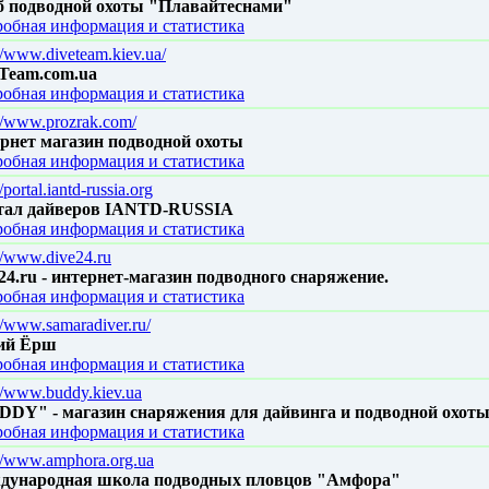
б подводной охоты "Плавайтеснами"
обная информация и статистика
://www.diveteam.kiev.ua/
Team.com.ua
обная информация и статистика
://www.prozrak.com/
рнет магазин подводной охоты
обная информация и статистика
//portal.iantd-russia.org
тал дайверов IANTD-RUSSIA
обная информация и статистика
://www.dive24.ru
24.ru - интернет-магазин подводного снаряжение.
обная информация и статистика
//www.samaradiver.ru/
ий Ёрш
обная информация и статистика
://www.buddy.kiev.ua
DY" - магазин снаряжения для дайвинга и подводной охот
обная информация и статистика
://www.amphora.org.ua
дународная школа подводных пловцов "Амфора"