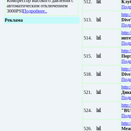
Компрессор высокого давления с
512.
Клу
автоматическим отключением
Подр
3000PSI
Подробнее..
http
513.
Dive
Реклама
Подр
http
514.
инте
Подр
http:
515.
Пор
Подр
http
518.
Dive
Подр
http:
521.
Дик
Подр
http
524.
"BUD
Подр
http
526.
Меж