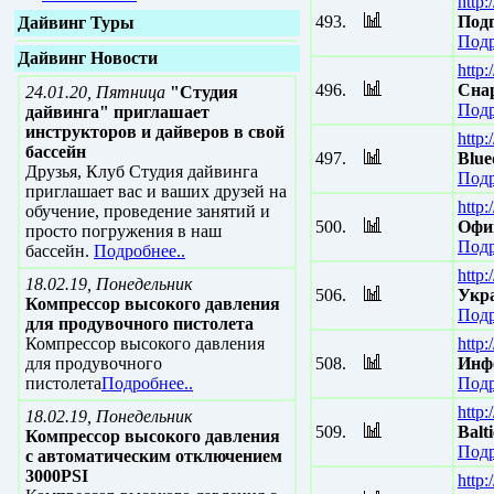
http:
493.
Под
Дайвинг Туры
Подр
Дайвинг Новости
http:
496.
Сна
24.01.20, Пятница
"Студия
Подр
дайвинга" приглашает
инструкторов и дайверов в свой
http:
бассейн
497.
Blue
Друзья, Клуб Студия дайвинга
Подр
приглашает вас и ваших друзей на
http:
обучение, проведение занятий и
500.
Офи
просто погружения в наш
Подр
бассейн.
Подробнее..
http:
18.02.19, Понедельник
506.
Укра
Компрессор высокого давления
Подр
для продувочного пистолета
Компрессор высокого давления
http:
для продувочного
508.
Инф
пистолета
Подробнее..
Подр
http:
18.02.19, Понедельник
509.
Balt
Компрессор высокого давления
Подр
с автоматическим отключением
3000PSI
http: