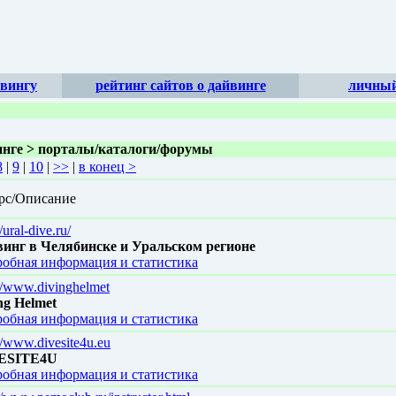
йвингу
рейтинг сайтов о дайвинге
личный
винге > порталы/каталоги/форумы
8
|
9
|
10
|
>>
|
в конец >
рс/Описание
//ural-dive.ru/
инг в Челябинске и Уральском регионе
обная информация и статистика
://www.divinghelmet
ng Helmet
обная информация и статистика
//www.divesite4u.eu
ESITE4U
обная информация и статистика