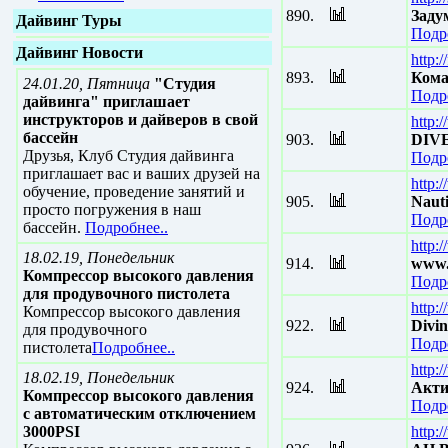
890.
Заду
Дайвинг Туры
Подр
Дайвинг Новости
http:/
893.
Кома
24.01.20, Пятница
"Студия
Подр
дайвинга" приглашает
инструкторов и дайверов в свой
http:
бассейн
903.
DIV
Друзья, Клуб Студия дайвинга
Подр
приглашает вас и ваших друзей на
http:
обучение, проведение занятий и
905.
Nauti
просто погружения в наш
Подр
бассейн.
Подробнее..
http:
18.02.19, Понедельник
914.
www.e
Компрессор высокого давления
Подр
для продувочного пистолета
http:
Компрессор высокого давления
922.
Divi
для продувочного
Подр
пистолета
Подробнее..
http:
18.02.19, Понедельник
924.
Акти
Компрессор высокого давления
Подр
с автоматическим отключением
3000PSI
http: