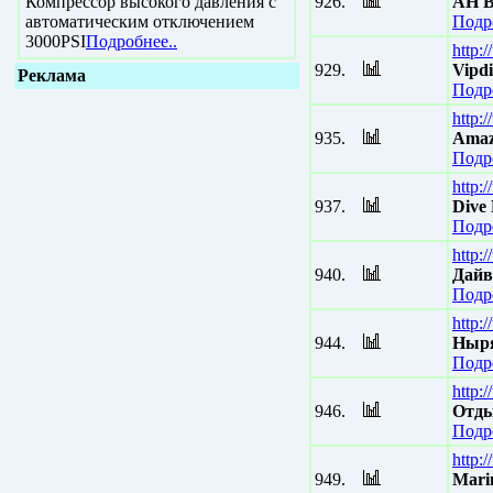
Компрессор высокого давления с
926.
АН В
автоматическим отключением
Подр
3000PSI
Подробнее..
http:
929.
Vipdi
Реклама
Подр
http:
935.
Amaz
Подр
http:
937.
Dive 
Подр
http:
940.
Дайв
Подр
http:
944.
Ныря
Подр
http:/
946.
Отды
Подр
http:
949.
Mari