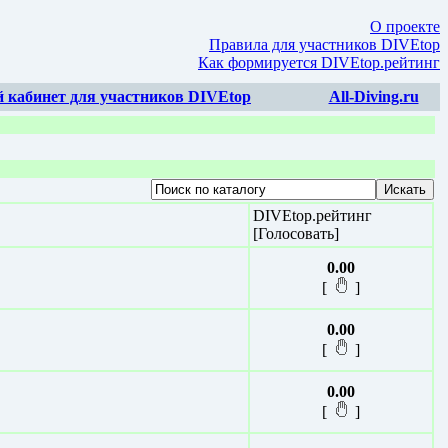
О проекте
Правила для участников DIVEtop
Как формируется DIVEtop.рейтинг
 кабинет для участников DIVEtop
All-Diving.ru
DIVEtop.рейтинг
[Голосовать]
0.00
[
]
0.00
[
]
0.00
[
]