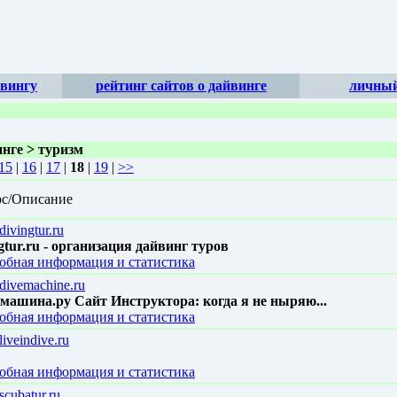
йвингу
рейтинг сайтов о дайвинге
личный
инге > туризм
15
|
16
|
17
|
18
|
19
|
>>
рс/Описание
/divingtur.ru
gtur.ru - организация дайвинг туров
обная информация и статистика
//divemachine.ru
машина.ру Сайт Инструктора: когда я не ныряю...
обная информация и статистика
/liveindive.ru
обная информация и статистика
/scubatur.ru