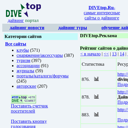
DIVEtop.Ru
-
самые интересные
сайты о дайвинге
дайвинг
портал
дайвинг новости
дайвинг туры
обучение да
DIVEtop.Реклама
Категории сайтов
Все сайты
Рейтинг сайтов о дайв
клубы
(571)
< в начало
|
<<
|
13
|
14
|
снаряжение/аксессуары
(387)
туризм
(397)
Статистика
Ресу
ассоциации
(91)
журналы
(59)
http:/
порталы/каталоги/форумы
876.
divin
(245)
Подр
авторские
(207)
http:
878.
Дайв
Подр
Поставить счетчик
http:/
посетителей
883.
Подр
Поставить кнопку
голосования
http:/