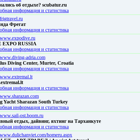
мались об отдыхе? scubatur.ru
обная информация и статистика
/frigtravel.ru
нда Фрегат
обная информация и статистика
//www.expodive.ru
E EXPO RUSSIA
обная информация и статистика
//www.diving-adria.com
lus Diving Center, Murter, Croatia
обная информация и статистика
//www.extremal.lt
xtremal.lt
обная информация и статистика
//www.sharazan.com
ng Yacht Sharazan South Turkey
обная информация и статистика
//www.sail-ost.boom.ru
вный отдых, дайвинг, яхтинг на Тарханкуте
обная информация и статистика
//www.dulichanviet.com/homeru.aspx