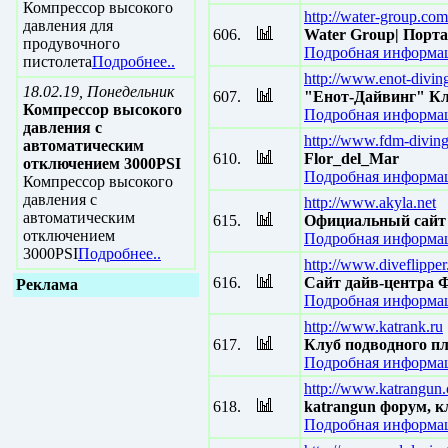
Компрессор высокого
http://water-group.com
давления для
606.
Water Group| Порт
продувочного
Подробная информац
пистолета
Подробнее..
http://www.enot-divin
18.02.19, Понедельник
607.
"Енот-Дайвинг" Кл
Компрессор высокого
Подробная информац
давления с
http://www.fdm-divin
автоматическим
610.
Flor_del_Mar
отключением 3000PSI
Подробная информац
Компрессор высокого
давления с
http://www.akyla.net
автоматическим
615.
Официальный сайт
отключением
Подробная информац
3000PSI
Подробнее..
http://www.diveflipper
616.
Сайт дайв-центра 
Реклама
Подробная информац
http://www.katrank.ru
617.
Клуб подводного п
Подробная информац
http://www.katrangun
618.
katrangun форум, к
Подробная информац