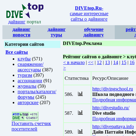
DIVEtop.Ru
-
самые интересные
сайты о дайвинге
дайвинг
портал
дайвинг
дайвинг
обучение
рейт
новости
туры
дайвингу
DIVEtop.Реклама
Категории сайтов
Все сайты
Рейтинг сайтов о дайвинге > кл
клубы
(571)
< в начало
|
<<
|
12
|
13
|
14
|
15
|
16
снаряжение/
>
аксессуары
(387)
туризм
(397)
Статистика
Ресурс/Описание
ассоциации
(91)
журналы
(59)
http://divingschool.ru
порталы/каталоги/
586.
Школа подводного
форумы
(245)
Подробная информац
авторские
(207)
http://divestudio.ru/
587.
Dive studio
Подробная информац
Поставить счетчик
http://divepattaya.info
посетителей
589.
Дайв Паттайя Инф