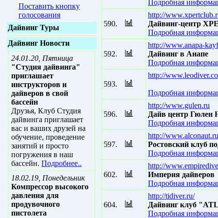
Подробная информац
Поставить кнопку
голосования
http://www.xpertclub.
590.
Дайвинг-центр X
Дайвинг Туры
Подробная информац
Дайвинг Новости
http://www.anapa-kayf
592.
Дайвинг в Анапе
24.01.20, Пятница
Подробная информац
"Студия дайвинга"
http://www.leodiver.c
приглашает
593.
инструкторов и
Подробная информац
дайверов в свой
бассейн
http://www.gulen.ru
Друзья, Клуб Студия
596.
Дайв центр Гюлен 
дайвинга приглашает
Подробная информац
вас и ваших друзей на
http://www.alconaut.r
обучение, проведение
597.
Ростовский клуб 
занятий и просто
Подробная информац
погружения в наш
бассейн.
Подробнее..
http://www.empiredive
602.
Империя дайверов
18.02.19, Понедельник
Подробная информац
Компрессор высокого
давления для
http://tidiver.ru/
продувочного
604.
Дайвинг клуб "A
пистолета
Подробная информац