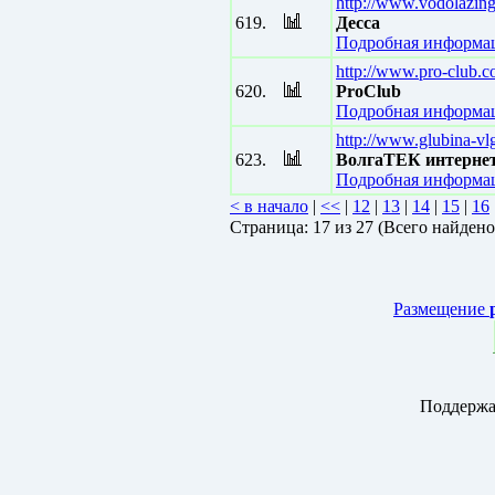
http://www.vodolazing
619.
Десса
Подробная информац
http://www.pro-club.c
620.
ProClub
Подробная информац
http://www.glubina-vl
623.
ВолгаТЕК интернет
Подробная информац
< в начало
|
<<
|
12
|
13
|
14
|
15
|
16
Страницa: 17 из 27 (Всего найдено
Размещение
Поддержа