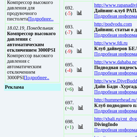
Компрессор высокого
http://www.rapanadiv
давления для
692.
Дайвинг-клуб Р
продувочного
(
-5
)
Подробная информа
пистолета
Подробнее..
http://podvodu.com
693.
18.02.19, Понедельник
Дайвинг, статьи о
(
-7
)
Компрессор высокого
Подробная информа
давления с
http://www.fdi.ru
автоматическим
694.
Клуб дайверов 
отключением 3000PSI
(
-9
)
Подробная информа
Компрессор высокого
давления с
http://www.dahaba.ne
695.
автоматическим
Подводная видеос
(
-4
)
отключением
Подробная информа
3000PSI
Подробнее..
http://www.DiveBudd
696.
Дайв Бади -Хургада
Реклама
(
+6
)
Подробная информа
http://hummerhead.ru/
697.
Клуб подводного 
(
+4
)
Подробная информа
http://xbali.ru/cnt_dv
698.
DivingIndo
(
+1
)
Подробная информа