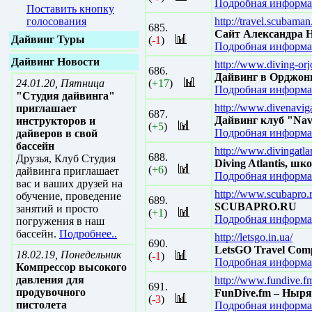
Подробная информа
Поставить кнопку
голосования
http://travel.scubaman
685.
Сайт Александра Н
Дайвинг Туры
(
-1
)
Подробная информа
Дайвинг Новости
http://www.diving-or
686.
Дайвинг в Орджон
24.01.20, Пятница
(
+17
)
Подробная информа
"Студия дайвинга"
http://www.divenaviga
приглашает
687.
Дайвинг клуб "Nav
инструкторов и
(
+5
)
Подробная информа
дайверов в свой
бассейн
http://www.divingatla
688.
Друзья, Клуб Студия
Diving Atlantis, ш
(
+6
)
дайвинга приглашает
Подробная информа
вас и ваших друзей на
http://www.scubapro.
обучение, проведение
689.
SCUBAPRO.RU
занятий и просто
(
+1
)
Подробная информа
погружения в наш
бассейн.
Подробнее..
http://letsgo.in.ua/
690.
LetsGO Travel Com
18.02.19, Понедельник
(
-1
)
Подробная информа
Компрессор высокого
давления для
http://www.fundive.f
691.
продувочного
FunDive.fm – Ныря
(
-3
)
пистолета
Подробная информа