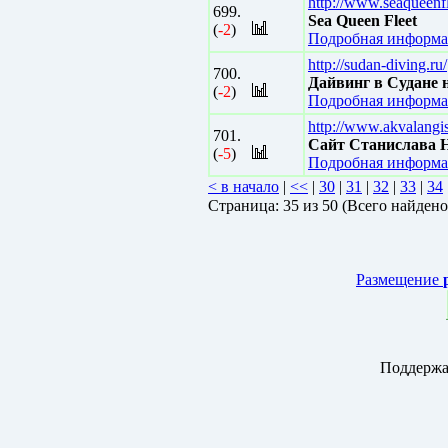
http://www.seaqueenf
699.
Sea Queen Fleet
(
-2
)
Подробная информа
http://sudan-diving.ru/
700.
Дайвинг в Судане н
(
-2
)
Подробная информа
http://www.akvalangis
701.
Сайт Станислава 
(
-5
)
Подробная информа
< в начало
|
<<
|
30
|
31
|
32
|
33
|
34
Страницa: 35 из 50 (Всего найдено
Размещение
Поддержа