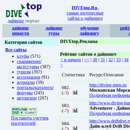
DIVEtop.Ru
-
самые интересные
сайты о дайвинге
дайвинг
портал
дайвинг
дайвинг
обучение
рейт
новости
туры
дайвингу
DIVEtop.Реклама
Категории сайтов
Все сайты
Рейтинг сайтов о дайвинге
клубы
(571)
< в начало
|
<<
|
30
|
31
|
32
|
33
|
34
снаряжение/
>
аксессуары
(387)
туризм
(397)
Статистика
Ресурс/Описание
ассоциации
(91)
журналы
(59)
http://diving-mms.ru
порталы/каталоги/
682.
Московская Морс
форумы
(245)
(
-3
)
Подробная информа
авторские
(207)
http://www.diving-hu
683.
Adventurer - Дайви
(
-7
)
Подробная информа
Поставить счетчик
http://www.driftdive.r
посетителей
684.
Дайв-клуб Drift Div
(
-7
)